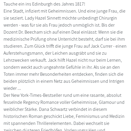
Tauche ein ins Edinburgh des Jahres 1817!
Eine Stadt, infiziert mit Geheimnissen. Und eine junge Frau, die
sie seziert. Lady Hazel Sinnett möchte unbedingt Chirurgin
werden - was für sie als Frau jedoch unmöglich ist. Bis der
Dozent Dr. Beecham sich auf einen Deal einlässt: Wenn sie die
medizinische Prüfung ohne Unterricht besteht, darf sie bei ihm
studieren. Zum Glück trifft die junge Frau auf Jack Currer - einen
Auferstehungsmann, der Leichen ausgräbt und sie zu
Lehrzwecken verkauft. Jack hilft Hazel nicht nur beim Lernen,
sondern weckt auch ungeahnte Gefühle in ihr. Als sie an den
Toten immer mehr Besonderheiten entdecken, finden sich die
beiden plötzlich in einem Netz aus Geheimnissen und Intrigen
wieder ...
Der New York-Times-Bestseller rund um eine rasante, absolut
fesselnde Regency Romance voller Geheimnisse, Glamour und
weiblicher Stärke. Dana Schwartz verbindet in diesem
historischen Roman geschickt Liebe, Feminismus und Medizin
mit spannenden Thrillerelementen. Dabei wechselt sie
zwischen düsteren Friedhöfen, Vorlesungssälen und