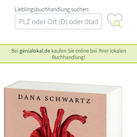
L‍i‍e‍b‍l‍i‍n‍g‍s‍b‍u‍c‍h‍h‍a‍n‍d‍l‍u‍n‍g‍ ‍s‍u‍c‍h‍e‍n‍:‍
Bei
genialokal.de
kaufen Sie online bei Ihrer lokalen
Buchhandlung!