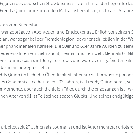
n Figuren des deutschen Showbusiness. Doch hinter der Legende de
 Freddy Quinn nun zum ersten Mal selbst erzählen, mehr als 15 Jahr
sten zum Superstar
war geprägt von Abenteuer- und Entdeckerlust. Er floh vor seinem 
s an, war sogar bei der Fremdenlegion, bevor er schließlich in der 
ner phänomenalen Karriere. Die 50er und 60er Jahre wurden zu sein
Lieder erzählten von Sehnsucht, Heimat und Fernweh. Mehr als 60 Mill
ie Johnny Cash und Jerry Lee Lewis und wurde zum gefeierten Film
icke in ein bewegtes Leben
ddy Quinn im Licht der Öffentlichkeit, aber nur selten wusste jemand
tes Geheimnis. Erst heute, mit 93 Jahren, ist Freddy Quinn bereit, s
n Momente, aber auch die tiefen Täler, durch die er gegangen ist - 
hen Alter von 91 ist Teil seines späten Glücks. Und seines endgültig
arbeitet seit 27 Jahren als Journalist und ist Autor mehrerer erfolg