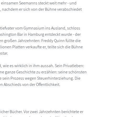
s einsamen Seemanns steckt weit mehr - und
e, nachdem er sich von der Bühne verabschiedet
Stiefvater vom Gymnasium ins Ausland, schloss
Washington Bar in Hamburg entdeckt wurde - der
en großen Jahrzehnten: Freddy Quinn füllte die
ionen Platten verkaufte er, teilte sich die Bühne
star.
, wie es wirklich in ihm aussah. Sein Privatleben:
eine ganze Geschichte zu erzählen: seine schönsten
wie sein Prozess wegen Steuerhinterziehung. Die
en Abschieds von der Öffentlichkeit.
reicher Bücher. Vor zwei Jahrzehnten berichtete er