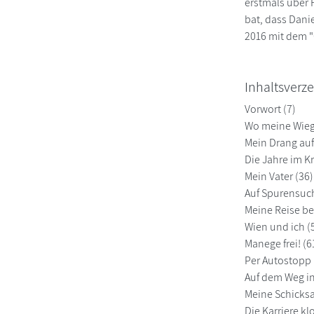
erstmals über 
bat, dass Dani
2016 mit dem 
Inhaltsverze
Vorwort (7)
Wo meine Wieg
Mein Drang auf
Die Jahre im Kr
Mein Vater (36)
Auf Spurensuch
Meine Reise be
Wien und ich (
Manege frei! (6
Per Autostopp 
Auf dem Weg in
Meine Schicksa
Die Karriere kl