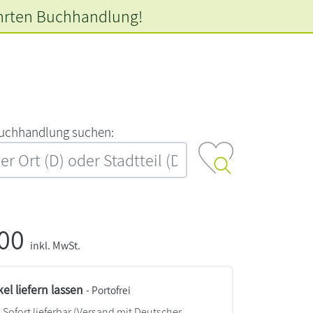
hrten
Buchhandlung!
‍u‍c‍h‍h‍a‍n‍d‍l‍u‍n‍g‍ ‍s‍u‍c‍h‍e‍n‍:‍
,00
inkl. MwSt.
kel liefern lassen
- Portofrei
Sofort lieferbar
(Versand mit Deutscher