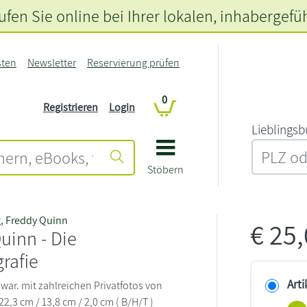
fen Sie online bei Ihrer lokalen
, inhabergefü
sten
Newsletter
Reservierung prüfen
0
Registrieren
Login
L‍i‍e‍b‍l‍i‍n‍g‍s‍b
Stöbern
g
,
Freddy Quinn
€
25
uinn - Die
rafie
Arti
 war. mit zahlreichen Privatfotos von
2,3 cm / 13,8 cm / 2,0 cm ( B/H/T )