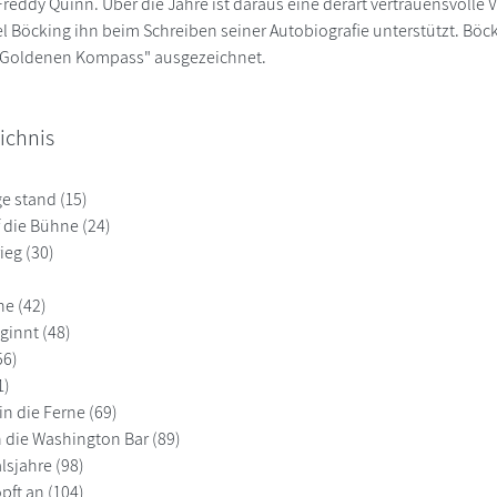
Freddy Quinn. Über die Jahre ist daraus eine derart vertrauensvoll
el Böcking ihn beim Schreiben seiner Autobiografie unterstützt. Böc
"Goldenen Kompass" ausgezeichnet.
ichnis
e stand (15)
 die Bühne (24)
ieg (30)
e (42)
ginnt (48)
56)
1)
in die Ferne (69)
 die Washington Bar (89)
lsjahre (98)
opft an (104)