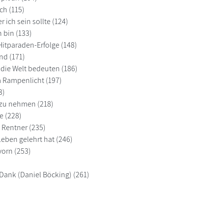
ch (115)
 ich sein sollte (124)
h bin (133)
itparaden-Erfolge (148)
nd (171)
e die Welt bedeuten (186)
 Rampenlicht (197)
3)
 zu nehmen (218)
e (228)
 Rentner (235)
eben gelehrt hat (246)
vorn (253)
ank (Daniel Böcking) (261)