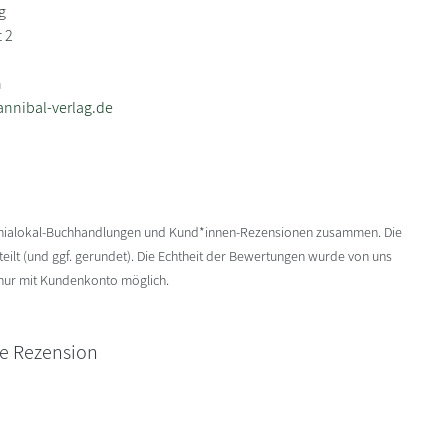
g
 2
n
nnibal-verlag.de
enialokal-Buchhandlungen und Kund*innen-Rezensionen zusammen. Die
ilt (und ggf. gerundet). Die Echtheit der Bewertungen wurde von uns
 nur mit Kundenkonto möglich.
ne Rezension