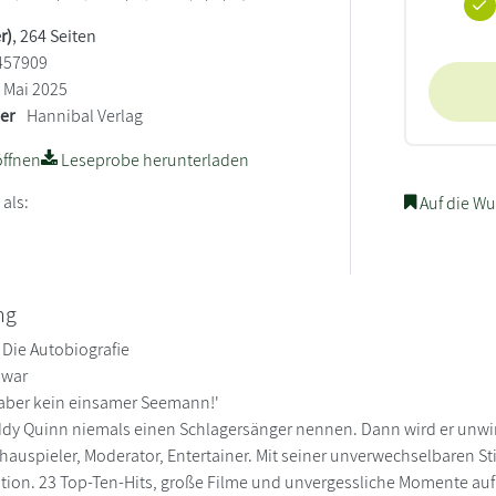
r)
, 264 Seiten
457909
Mai 2025
ler
Hannibal Verlag
ffnen
Leseprobe herunterladen
 als:
Auf die Wu
ng
 Die Autobiografie
 war
 - aber kein einsamer Seemann!'
ddy Quinn niemals einen Schlagersänger nennen. Dann wird er unwirsc
Schauspieler, Moderator, Entertainer. Mit seiner unverwechselbaren
ion. 23 Top-Ten-Hits, große Filme und unvergessliche Momente auf