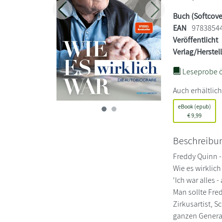
Zurück
Weiter
Buch (Softcove
EAN
9783854
Veröffentlicht
Verlag/Herstel
Leseprobe ö
Auch erhältlich
eBook (epub)
€
9,99
Beschreibu
Freddy Quinn -
Wie es wirklich
'Ich war alles
Man sollte Fre
Zirkusartist, 
ganzen Generat