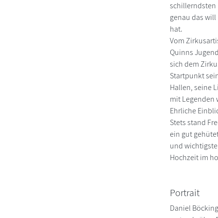
schillerndste
genau das will
hat.
Vom Zirkusarti
Quinns Jugend 
sich dem Zirku
Startpunkt sei
Hallen, seine 
mit Legenden w
Ehrliche Einbl
Stets stand Fre
ein gut gehüte
und wichtigste
Hochzeit im ho
Portrait
Daniel Böcking 