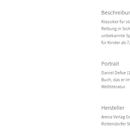
Beschreibu
Klassiker für 
Rettung in Sicht
unbekannte Spu
für Kinder ab 7
Portrait
Daniel Defoe (1
Buch, das er im
Weltliteratur.
Hersteller
Arena Verlag 
Rottendorfer St