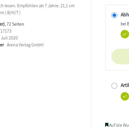
ach lesen. Empfohlen ab 7 Jahre. 21,1 cm
cm ( B/H/T )
Abho
bei 
er)
, 72 Seiten
717173
Juli 2020
ler
Arena Verlag GmbH
Arti
Auf die Wu