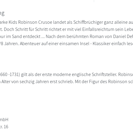
ng
starke Kids Robinson Crusoe landet als Schiffbrüchiger ganz alleine 
. Doch Schritt für Schritt richtet er mit viel Einfallsreichtum sein Leb
r im Sand entdeckt ... Nach dem berühmten Roman von Daniel Defoe
/8 Jahren. Abenteuer auf einer einsamen Insel - Klassiker einfach lesen
660 -1731) gilt als der erste moderne englische Schriftsteller. Robin
 Alter von sechzig Jahren erst schrieb. Mit der Figur des Robinson s
GmbH
r. 16