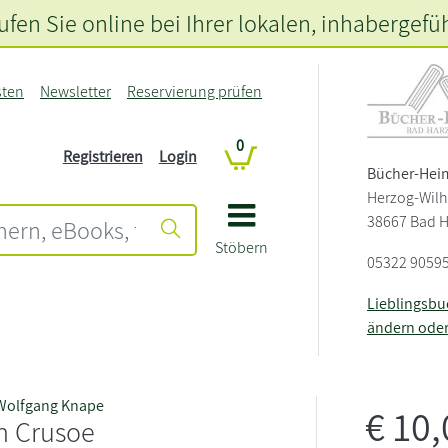
fen Sie online bei Ihrer lokalen
, inhabergefü
sten
Newsletter
Reservierung prüfen
0
Registrieren
Login
Bücher-Hei
Herzog-Wilh
38667 Bad 
Stöbern
05322 9059
Lieblingsb
ändern ode
Wolfgang Knape
€
10
n Crusoe