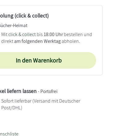
lung (click & collect)
Bücher-Heimat
Mit
click & collect
bis
18:00 Uhr
bestellen und
direkt
am folgenden Werktag
abholen.
In den Warenkorb
kel liefern lassen
- Portofrei
Sofort lieferbar
(Versand mit Deutscher
Post/DHL)
nschliste