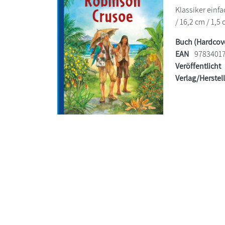
Klassiker einf
/ 16,2 cm / 1,5 
Buch (Hardcov
EAN
9783401
Veröffentlicht
Verlag/Herstel