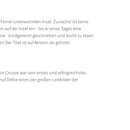
auf einer unbewohnten Insel. Zunächst ist keine
en auf der Insel ein - bis er eines Tages eine
 - kindgerecht geschrieben und leicht zu lesen
 Der Titel ist auf Antolin.de gelistet.
son Crusoe war sein erstes und erfolgreichstes
chuf Defoe eines der großen Leitbilder der