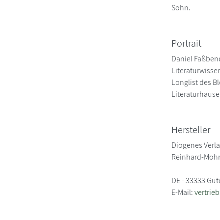
Sohn.
Portrait
Daniel Faßbend
Literaturwisse
Longlist des B
Literaturhauses
Hersteller
Diogenes Verl
Reinhard-Mohn
DE - 33333 Güt
E-Mail:
vertrie