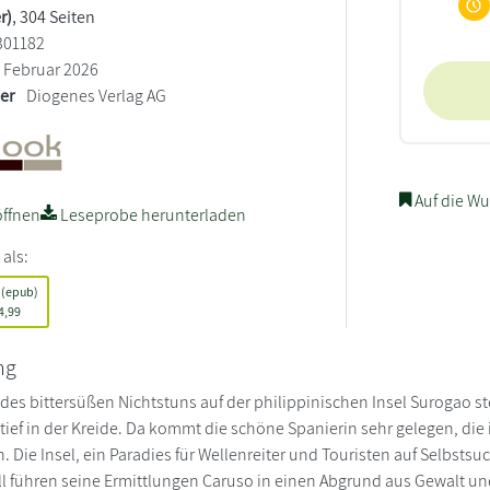
r)
, 304 Seiten
301182
Februar 2026
ler
Diogenes Verlag AG
Auf die Wu
ffnen
Leseprobe herunterladen
 als:
 (epub)
4,99
ng
es bittersüßen Nichtstuns auf der philippinischen Insel Surogao st
, tief in der Kreide. Da kommt die schöne Spanierin sehr gelegen, d
. Die Insel, ein Paradies für Wellenreiter und Touristen auf Selbsts
l führen seine Ermittlungen Caruso in einen Abgrund aus Gewalt u