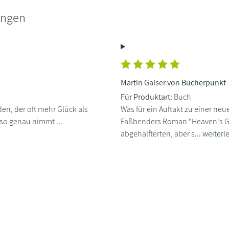
ungen
Martin Gaiser von
Bücherpunkt
Für Produktart:
Buch
den, der oft mehr Glück als
Was für ein Auftakt zu einer neu
so genau nimmt ...
Faßbenders Roman "Heaven's Gat
abgehalfterten, aber s...
weiterl