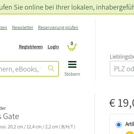
fen Sie online bei Ihrer lokalen
, inhabergefü
sten
Newsletter
Reservierung prüfen
0
Registrieren
Login
L‍i‍e‍b‍l‍i‍n‍g‍s‍b
Stöbern
€
19
der
s Gate
Arti
uso. 20,2 cm / 12,4 cm / 2,2 cm ( B/H/T )