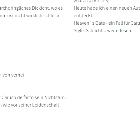
26.02.2026 14:53
urchdringliches Dickicht, wo es
Heute habe ich einen neuen Aut
mi ist nicht wirklich schlecht
entdeckt.
Heaven´s Gate - ein Fall für Ca
Style. Schlicht...
weiterlesen
 von verhei
t Caruso de facto sein Nichtstun.
h wie vor seiner Leidenschaft