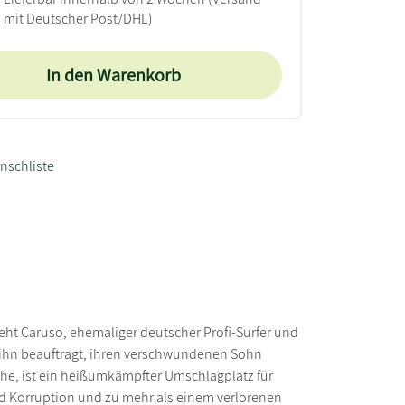
mit Deutscher Post/DHL)
In den Warenkorb
nschliste
eht Caruso, ehemaliger deutscher Profi-Surfer und
ie ihn beauftragt, ihren verschwundenen Sohn
uche, ist ein heißumkämpfter Umschlagplatz für
nd Korruption und zu mehr als einem verlorenen