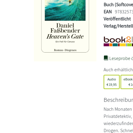
Buch (Softcove
EAN
9783257
Veröffentlicht
Verlag/Herstel
Leseprobe ö
Auch erhältlich
Audio
eBook
€
19,95
€
1
Beschreibu
Nach Monaten d
Privatdetektiv
wiederzufinden
Drogen. Schnel