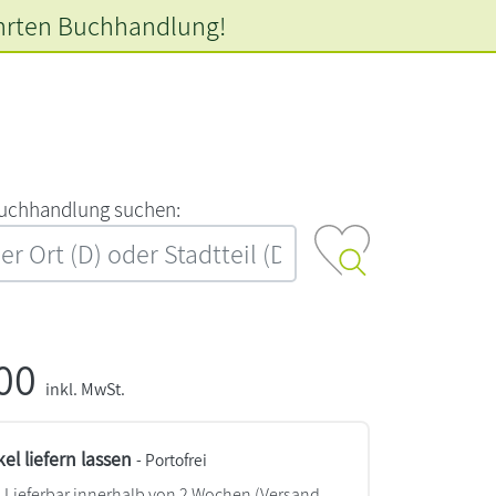
hrten
Buchhandlung!
‍u‍c‍h‍h‍a‍n‍d‍l‍u‍n‍g‍ ‍s‍u‍c‍h‍e‍n‍:‍
,00
inkl. MwSt.
kel liefern lassen
- Portofrei
Lieferbar innerhalb von 2 Wochen
(Versand