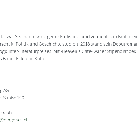
er war Seemann, wäre gerne Profisurfer und verdient sein Brot in ei
nschaft, Politik und Geschichte studiert. 2018 stand sein Debütroma
logbuster-Literaturpreises. Mit -Heaven's Gate- war er Stipendiat d
 Bonn. Er lebt in Köln.
ag AG
-Straße 100
ersloh
b@diogenes.ch