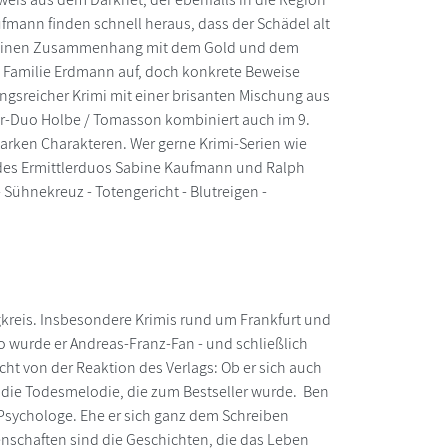
fmann finden schnell heraus, dass der Schädel alt
 es einen Zusammenhang mit dem Gold und dem
e Familie Erdmann auf, doch konkrete Beweise
dungsreicher Krimi mit einer brisanten Mischung aus
er-Duo Holbe / Tomasson kombiniert auch im 9.
arken Charakteren. Wer gerne Krimi-Serien wie
le des Ermittlerduos Sabine Kaufmann und Ralph
 Sühnekreuz - Totengericht - Blutreigen -
gkreis. Insbesondere Krimis rund um Frankfurt und
o wurde er Andreas-Franz-Fan - und schließlich
cht von der Reaktion des Verlags: Ob er sich auch
 die Todesmelodie, die zum Bestseller wurde. Ben
sychologe. Ehe er sich ganz dem Schreiben
enschaften sind die Geschichten, die das Leben