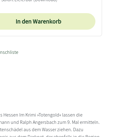
In den Warenkorb
nschliste
s Hessen Im Krimi »Totengold« lassen die
ann und Ralph Angersbach zum 9. Mal ermitteln.
 Totenschädel aus dem Wasser ziehen. Dazu
weis aus dem Darknet, der ebenfalls in die Region