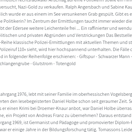
versucht, Nazi-Gold zu verkaufen. Ralph Angersbach und Sabine Kau
inlich wurde er aus einem im See versunkenen Grab gespült. Gibt
ie Politikerin? Im Zentrum der Ermittlungen taucht immer wieder di
bt der Edersee weitere Leichenteile frei ... Ein raffinierter und wen
olitischen und privaten Abgründen und Verstrickungen Das Bestsell
-Reihe klassische Polizei-Ermittlungen mit aktuellen Themen und st
»Polizeiruf 110« sieht, wird hier hochspannend unterhalten. Die Fäl
d in folgender Reihenfolge erschienen: - Giftspur - Schwarzer Mann -
Schlangengrube - Glutstrom - Totengold
Jahrgang 1976, lebt mit seiner Familie im oberhessischen Vogelsber
erten den lesebegeisterten Daniel Holbe schon seit geraumer Zeit. S
Als er einen Krimi bei Droemer-Knaur anbot, war Daniel Holbe überras
ne, ein Projekt von Andreas Franz zu übernehmen? Daraus entstand
rgang 1969, ist Germanist und Pädagoge und promovierter Diplom-P
war er einige Jahre in der Bildungsforschung tätig. Tomassons Leid