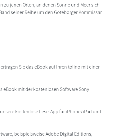
en zu jenen Orten, an denen Sonne und Meer sich
ten Band seiner Reihe um den Göteborger Kommissar
rtragen Sie das eBook auf Ihren tolino mit einer
as eBook mit der kostenlosen Software Sony
r unsere kostenlose Lese-App für iPhone/iPad und
ware, beispielsweise Adobe Digital Editions,