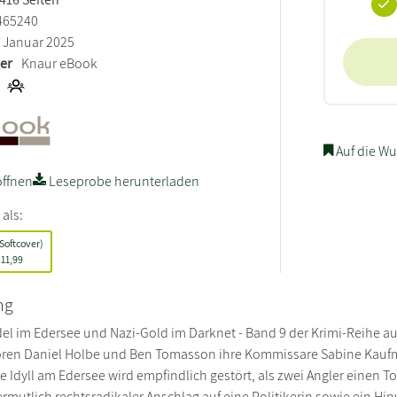
465240
Januar 2025
ler
Knaur eBook
Auf die Wu
ffnen
Leseprobe herunterladen
 als:
Softcover)
11,99
ng
el im Edersee und Nazi-Gold im Darknet - Band 9 der Krimi-Reihe au
toren Daniel Holbe und Ben Tomasson ihre Kommissare Sabine Kaufm
he Idyll am Edersee wird empfindlich gestört, als zwei Angler einen
mutlich rechtsradikaler Anschlag auf eine Politikerin sowie ein Hin