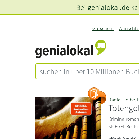
Bei
genialokal.de
kau
Gutschein
Wunschli
Daniel Holbe
,
Totengo
Kriminalroman 
SPIEGEL Bestse
eBook (epub)
,