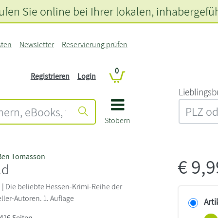
fen Sie online bei Ihrer lokalen
, inhabergefü
sten
Newsletter
Reservierung prüfen
0
Registrieren
Login
L‍i‍e‍b‍l‍i‍n‍g‍s‍b
Stöbern
Ben Tomasson
€
9,
ld
| Die beliebte Hessen-Krimi-Reihe der
ller-Autoren. 1. Auflage
Arti
 416 Seiten