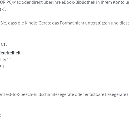
R PC/Mac oder direkt über Ihre eBook-Bibliothek in Ihrem Konto un
ek“.
 Sie, dass die Kindle-Geräte das Format nicht unterstützen und diese
heit
ierefreiheit
ity 1.1
2.1
er Text-to-Speech-Bildschirmlesegeräte oder ertastbare Lesegeräte (B
t