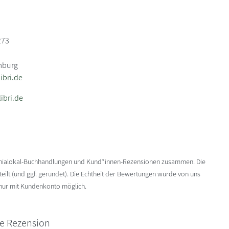
273
mburg
bri.de
ibri.de
enialokal-Buchhandlungen und Kund*innen-Rezensionen zusammen. Die
ilt (und ggf. gerundet). Die Echtheit der Bewertungen wurde von uns
 nur mit Kundenkonto möglich.
ne Rezension