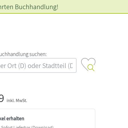
hrten
Buchhandlung!
‍u‍c‍h‍h‍a‍n‍d‍l‍u‍n‍g‍ ‍s‍u‍c‍h‍e‍n‍:‍
99
inkl. MwSt.
kel erhalten
Sofort Lieferbar (Download)