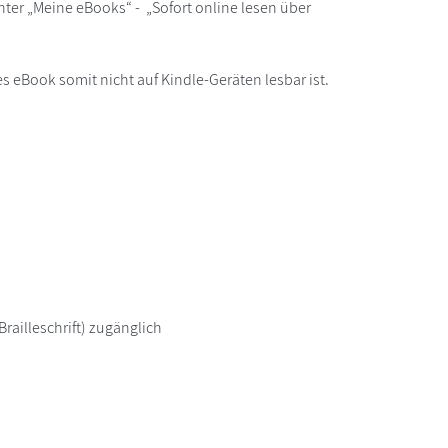
ter „Meine eBooks“ - „Sofort online lesen über
s eBook somit nicht auf Kindle-Geräten lesbar ist.
railleschrift) zugänglich