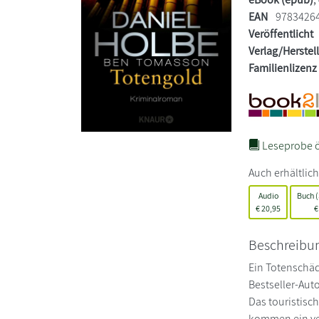
EAN
9783426
Veröffentlicht
Verlag/Herstel
Familienlizenz
Leseprobe ö
Auch erhältlich
Audio
Buch (
€
20,95
€
Beschreibu
Ein Totenschäd
Bestseller-Au
Das touristisc
kommen ein ver