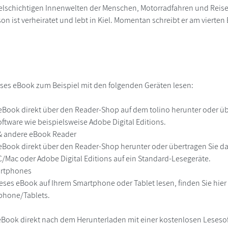
vielschichtigen Innenwelten der Menschen, Motorradfahren und Reis
son ist verheiratet und lebt in Kiel. Momentan schreibt er am vier
ses eBook zum Beispiel mit den folgenden Geräten lesen:
r
eBook direkt über den Reader-Shop auf dem tolino herunter oder übe
ftware wie beispielsweise Adobe Digital Editions.
 & andere eBook Reader
eBook direkt über den Reader-Shop herunter oder übertragen Sie d
Mac oder Adobe Digital Editions auf ein Standard-Lesegeräte.
martphones
eses eBook auf Ihrem Smartphone oder Tablet lesen, finden Sie hie
phone/Tablets.
eBook direkt nach dem Herunterladen mit einer kostenlosen Lesesoft