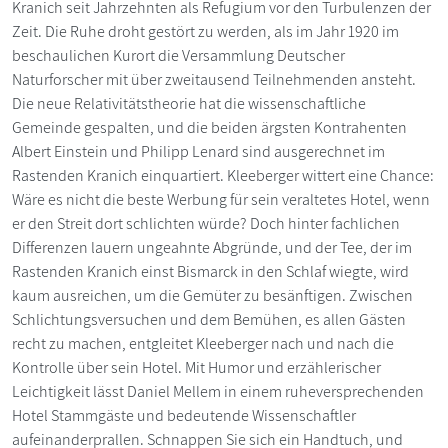
Kranich seit Jahrzehnten als Refugium vor den Turbulenzen der
Zeit. Die Ruhe droht gestört zu werden, als im Jahr 1920 im
beschaulichen Kurort die Versammlung Deutscher
Naturforscher mit über zweitausend Teilnehmenden ansteht.
Die neue Relativitätstheorie hat die wissenschaftliche
Gemeinde gespalten, und die beiden ärgsten Kontrahenten
Albert Einstein und Philipp Lenard sind ausgerechnet im
Rastenden Kranich einquartiert. Kleeberger wittert eine Chance:
Wäre es nicht die beste Werbung für sein veraltetes Hotel, wenn
er den Streit dort schlichten würde? Doch hinter fachlichen
Differenzen lauern ungeahnte Abgründe, und der Tee, der im
Rastenden Kranich einst Bismarck in den Schlaf wiegte, wird
kaum ausreichen, um die Gemüter zu besänftigen. Zwischen
Schlichtungsversuchen und dem Bemühen, es allen Gästen
recht zu machen, entgleitet Kleeberger nach und nach die
Kontrolle über sein Hotel. Mit Humor und erzählerischer
Leichtigkeit lässt Daniel Mellem in einem ruheversprechenden
Hotel Stammgäste und bedeutende Wissenschaftler
aufeinanderprallen. Schnappen Sie sich ein Handtuch, und