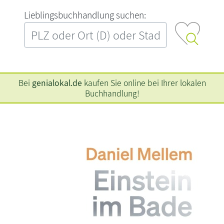
L‍i‍e‍b‍l‍i‍n‍g‍s‍b‍u‍c‍h‍h‍a‍n‍d‍l‍u‍n‍g‍ ‍s‍u‍c‍h‍e‍n‍:‍
Bei
genialokal.de
kaufen Sie online bei Ihrer lokalen
Buchhandlung!