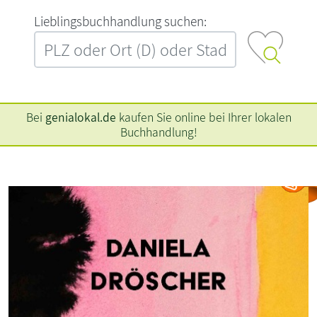
L‍i‍e‍b‍l‍i‍n‍g‍s‍b‍u‍c‍h‍h‍a‍n‍d‍l‍u‍n‍g‍ ‍s‍u‍c‍h‍e‍n‍:‍
Bei
genialokal.de
kaufen Sie online bei Ihrer lokalen
Buchhandlung!