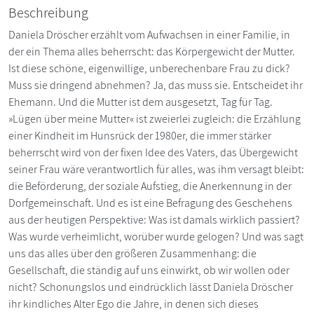
Beschreibung
Daniela Dröscher erzählt vom Aufwachsen in einer Familie, in
der ein Thema alles beherrscht: das Körpergewicht der Mutter.
Ist diese schöne, eigenwillige, unberechenbare Frau zu dick?
Muss sie dringend abnehmen? Ja, das muss sie. Entscheidet ihr
Ehemann. Und die Mutter ist dem ausgesetzt, Tag für Tag.
»Lügen über meine Mutter« ist zweierlei zugleich: die Erzählung
einer Kindheit im Hunsrück der 1980er, die immer stärker
beherrscht wird von der fixen Idee des Vaters, das Übergewicht
seiner Frau wäre verantwortlich für alles, was ihm versagt bleibt:
die Beförderung, der soziale Aufstieg, die Anerkennung in der
Dorfgemeinschaft. Und es ist eine Befragung des Geschehens
aus der heutigen Perspektive: Was ist damals wirklich passiert?
Was wurde verheimlicht, worüber wurde gelogen? Und was sagt
uns das alles über den größeren Zusammenhang: die
Gesellschaft, die ständig auf uns einwirkt, ob wir wollen oder
nicht? Schonungslos und eindrücklich lässt Daniela Dröscher
ihr kindliches Alter Ego die Jahre, in denen sich dieses