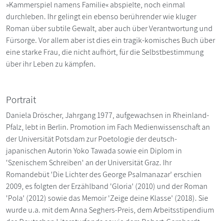
»Kammerspiel namens Familie« abspielte, noch einmal
durchleben. Ihr gelingt ein ebenso berührender wie kluger
Roman über subtile Gewalt, aber auch über Verantwortung und
Fürsorge. Vor allem aber ist dies ein tragik-komisches Buch über
eine starke Frau, die nicht aufhört, für die Selbstbestimmung
über ihr Leben zu kämpfen.
Portrait
Daniela Dröscher, Jahrgang 1977, aufgewachsen in Rheinland-
Pfalz, lebt in Berlin. Promotion im Fach Medienwissenschaft an
der Universität Potsdam zur Poetologie der deutsch-
japanischen Autorin Yoko Tawada sowie ein Diplom in
'Szenischem Schreiben' an der Universität Graz. Ihr
Romandebüt 'Die Lichter des George Psalmanazar' erschien
2009, es folgten der Erzählband 'Gloria' (2010) und der Roman
'Pola' (2012) sowie das Memoir 'Zeige deine Klasse' (2018). Sie
wurde u.a. mit dem Anna Seghers-Preis, dem Arbeitsstipendium