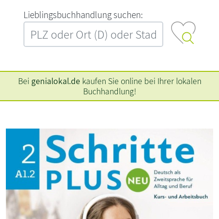
L‍i‍e‍b‍l‍i‍n‍g‍s‍b‍u‍c‍h‍h‍a‍n‍d‍l‍u‍n‍g‍ ‍s‍u‍c‍h‍e‍n‍:‍
Bei
genialokal.de
kaufen Sie online bei Ihrer lokalen
Buchhandlung!