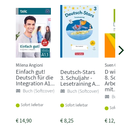
Milena Angioni
Sven Grünes
Einfach gut!
D wie Deu
Deutsch-Stars
Deutsch für die
8. Schuljah
3. Schuljahr -
Integration A1...
Arbeitshef
Lesetraining A...
mit...
Buch (Softcover)
Buch (Softcover)
Buch (Sof
Sofort lieferbar
Sofort lieferbar
Sofort lieferba
€
14,90
€
8,25
€
12,25