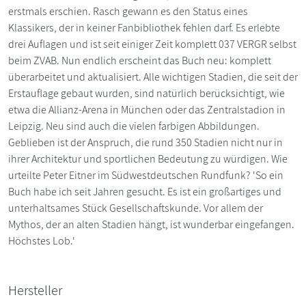
erstmals erschien. Rasch gewann es den Status eines
Klassikers, der in keiner Fanbibliothek fehlen darf. Es erlebte
drei Auflagen und ist seit einiger Zeit komplett 037 VERGR selbst
beim ZVAB. Nun endlich erscheint das Buch neu: komplett
überarbeitet und aktualisiert. Alle wichtigen Stadien, die seit der
Erstauflage gebaut wurden, sind natürlich berücksichtigt, wie
etwa die Allianz-Arena in München oder das Zentralstadion in
Leipzig. Neu sind auch die vielen farbigen Abbildungen.
Geblieben ist der Anspruch, die rund 350 Stadien nicht nur in
ihrer Architektur und sportlichen Bedeutung zu würdigen. Wie
urteilte Peter Eitner im Südwestdeutschen Rundfunk? 'So ein
Buch habe ich seit Jahren gesucht. Es ist ein großartiges und
unterhaltsames Stück Gesellschaftskunde. Vor allem der
Mythos, der an alten Stadien hängt, ist wunderbar eingefangen.
Höchstes Lob.'
Hersteller