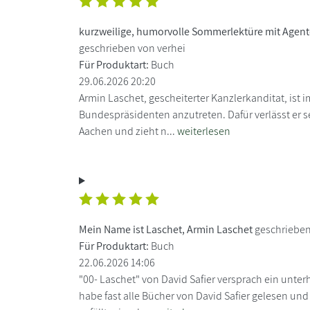
kurzweilige, humorvolle Sommerlektüre mit Agent
geschrieben von verhei
Für Produktart:
Buch
29.06.2026 20:20
Armin Laschet, gescheiterter Kanzlerkanditat, ist i
Bundespräsidenten anzutreten. Dafür verlässt er s
Aachen und zieht n...
weiterlesen
Mein Name ist Laschet, Armin Laschet
geschriebe
Für Produktart:
Buch
22.06.2026 14:06
"00- Laschet" von David Safier versprach ein unte
habe fast alle Bücher von David Safier gelesen un