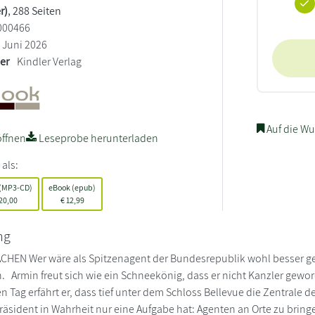
r)
, 288 Seiten
000466
Juni 2026
ler
Kindler Verlag
Auf die Wu
ffnen
Leseprobe herunterladen
 als:
 (MP3-CD)
eBook (epub)
20,00
€
12,99
ng
HEN Wer wäre als Spitzenagent der Bundesrepublik wohl besser gee
. Armin freut sich wie ein Schneekönig, dass er nicht Kanzler gewo
n Tag erfährt er, dass tief unter dem Schloss Bellevue die Zentrale
räsident in Wahrheit nur eine Aufgabe hat: Agenten an Orte zu bring