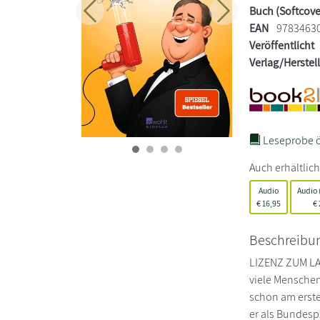
Buch (Softcove
Zurück
Weiter
EAN
9783463
Veröffentlicht
Verlag/Herstel
Leseprobe ö
Auch erhältlich
Audio
Audio
€
16,95
€
Beschreibu
LIZENZ ZUM LAC
viele Menschen
schon am erste
er als Bundesp