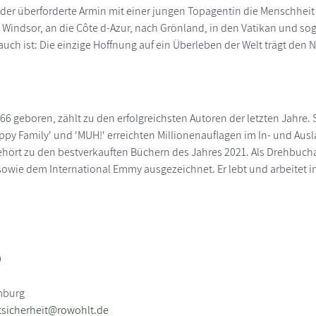
der überforderte Armin mit einer jungen Topagentin die Menschheit 
s Windsor, an die Côte d-Azur, nach Grönland, in den Vatikan und s
 auch ist: Die einzige Hoffnung auf ein Überleben der Welt trägt den
1966 geboren, zählt zu den erfolgreichsten Autoren der letzten Jahre
Happy Family' und 'MUH!' erreichten Millionenauflagen im In- und Aus
ehört zu den bestverkauften Büchern des Jahres 2021. Als Drehbuch
owie dem International Emmy ausgezeichnet. Er lebt und arbeitet in 
9
mburg
sicherheit@rowohlt.de