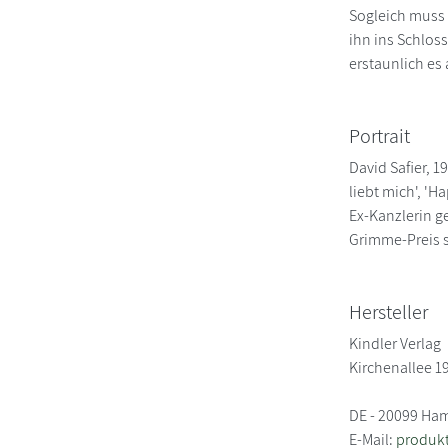
Sogleich muss 
ihn ins Schlos
erstaunlich es
Portrait
David Safier, 
liebt mich', '
Ex-Kanzlerin g
Grimme-Preis s
Hersteller
Kindler Verlag
Kirchenallee 1
DE - 20099 Ha
E-Mail:
produkt