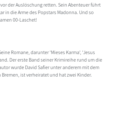
vor der Auslöschung retten. Sein Abenteuer führt
ogar in die Arme des Popstars Madonna. Und so
 Namen 00-Laschet!
. Seine Romane, darunter 'Mieses Karma', 'Jesus
land. Der erste Band seiner Krimireihe rund um die
autor wurde David Safier unter anderem mit dem
Bremen, ist verheiratet und hat zwei Kinder.