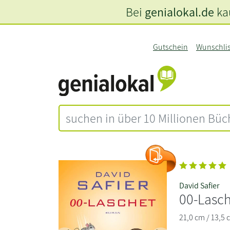
Bei
genialokal.de
kau
Gutschein
Wunschli
David Safier
00-Lasc
21,0 cm / 13,5 