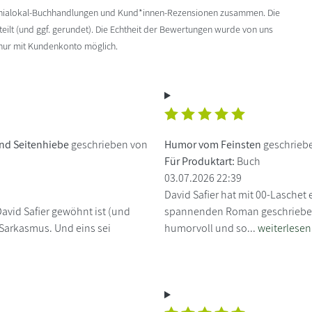
enialokal-Buchhandlungen und Kund*innen-Rezensionen zusammen. Die
ilt (und ggf. gerundet). Die Echtheit der Bewertungen wurde von uns
 nur mit Kundenkonto möglich.
 und Seitenhiebe
geschrieben von
Humor vom Feinsten
geschrieb
Für Produktart:
Buch
03.07.2026 22:39
David Safier hat mit 00-Laschet
avid Safier gewöhnt ist (und
spannenden Roman geschrieben. S
 Sarkasmus. Und eins sei
humorvoll und so...
weiterlesen