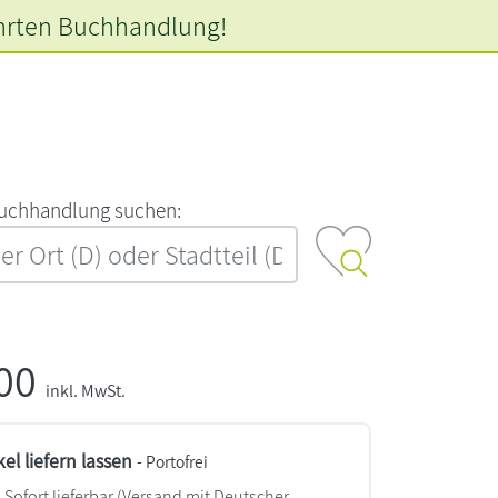
hrten
Buchhandlung!
‍u‍c‍h‍h‍a‍n‍d‍l‍u‍n‍g‍ ‍s‍u‍c‍h‍e‍n‍:‍
,00
inkl. MwSt.
kel liefern lassen
- Portofrei
Sofort lieferbar
(Versand mit Deutscher