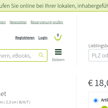
fen Sie online bei Ihrer lokalen
, inhabergefü
sten
Newsletter
Reservierung prüfen
0
Registrieren
Login
L‍i‍e‍b‍l‍i‍n‍g‍s‍b
Stöbern
€
18
het
Arti
cm / 2,3 cm ( B/H/T )