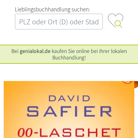
L‍i‍e‍b‍l‍i‍n‍g‍s‍b‍u‍c‍h‍h‍a‍n‍d‍l‍u‍n‍g‍ ‍s‍u‍c‍h‍e‍n‍:‍
Bei
genialokal.de
kaufen Sie online bei Ihrer lokalen
Buchhandlung!