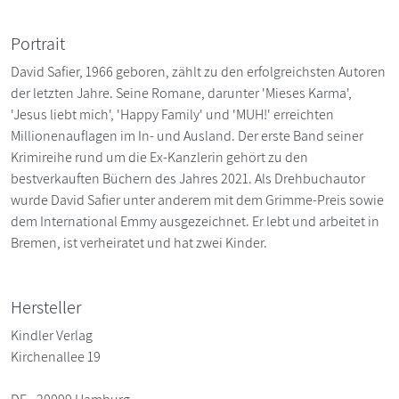
Portrait
David Safier, 1966 geboren, zählt zu den erfolgreichsten Autoren
der letzten Jahre. Seine Romane, darunter 'Mieses Karma',
'Jesus liebt mich', 'Happy Family' und 'MUH!' erreichten
Millionenauflagen im In- und Ausland. Der erste Band seiner
Krimireihe rund um die Ex-Kanzlerin gehört zu den
bestverkauften Büchern des Jahres 2021. Als Drehbuchautor
wurde David Safier unter anderem mit dem Grimme-Preis sowie
dem International Emmy ausgezeichnet. Er lebt und arbeitet in
Bremen, ist verheiratet und hat zwei Kinder.
Hersteller
Kindler Verlag
Kirchenallee 19