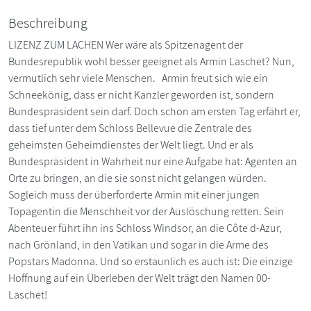
Beschreibung
LIZENZ ZUM LACHEN Wer wäre als Spitzenagent der
Bundesrepublik wohl besser geeignet als Armin Laschet? Nun,
vermutlich sehr viele Menschen. Armin freut sich wie ein
Schneekönig, dass er nicht Kanzler geworden ist, sondern
Bundespräsident sein darf. Doch schon am ersten Tag erfährt er,
dass tief unter dem Schloss Bellevue die Zentrale des
geheimsten Geheimdienstes der Welt liegt. Und er als
Bundespräsident in Wahrheit nur eine Aufgabe hat: Agenten an
Orte zu bringen, an die sie sonst nicht gelangen würden.
Sogleich muss der überforderte Armin mit einer jungen
Topagentin die Menschheit vor der Auslöschung retten. Sein
Abenteuer führt ihn ins Schloss Windsor, an die Côte d-Azur,
nach Grönland, in den Vatikan und sogar in die Arme des
Popstars Madonna. Und so erstaunlich es auch ist: Die einzige
Hoffnung auf ein Überleben der Welt trägt den Namen 00-
Laschet!