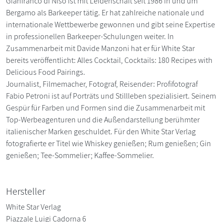
Gianfranco di Niso ist mit Leidenschaft seit 1986 in und um
Bergamo als Barkeeper tätig. Er hat zahlreiche nationale und
internationale Wettbewerbe gewonnen und gibt seine Expertise
in professionellen Barkeeper-Schulungen weiter. In
Zusammenarbeit mit Davide Manzoni hat er für White Star
bereits veröffentlicht: Alles Cocktail, Cocktails: 180 Recipes with
Delicious Food Pairings.
Journalist, Filmemacher, Fotograf, Reisender: Profifotograf
Fabio Petroni ist auf Porträts und Stillleben spezialisiert. Seinem
Gespür für Farben und Formen sind die Zusammenarbeit mit
Top-Werbeagenturen und die Außendarstellung berühmter
italienischer Marken geschuldet. Für den White Star Verlag
fotografierte er Titel wie Whiskey genießen; Rum genießen; Gin
genießen; Tee-Sommelier; Kaffee-Sommelier.
Hersteller
White Star Verlag
Piazzale Luigi Cadorna 6