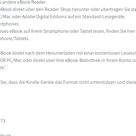
 & andere eBook Reader
eBook direkt über den Reader-Shop herunter oder übertragen Sie d
Mac oder Adobe Digital Editions auf ein Standard-Lesegeräte.
martphones
eses eBook auf Ihrem Smartphone oder Tablet lesen, finden Sie hie
phone/Tablets.
eBook direkt nach dem Herunterladen mit einer kostenlosen Lesesoft
R PC/Mac oder direkt über Ihre eBook-Bibliothek in Ihrem Konto un
ek“.
 Sie, dass die Kindle-Geräte das Format nicht unterstützen und diese
273
mburg