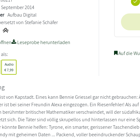
September 2014
ler
Aufbau Digital
ersetzt von Stefanie Schäfer
ffnen
Leseprobe herunterladen
Auf die Wu
 als:
Audio
€
7,99
ng
ist von Kapstadt. Eines kann Bennie Griessel gar nicht gebrauchen: Är
er ist bei seiner Freundin Alexa eingezogen. Ein Riesenfehler! Als 
 berühmter britischer Mathematiker verschwindet, will der südafr
tzt sich. Die Täter sind völlig skrupellos und hinterlassen nur eine
r könnte Bennie helfen: Tyrone, ein smarter, gerissener Taschendieb
ndy mit geheimen Daten ... Packend, voller beeindruckender Schaup