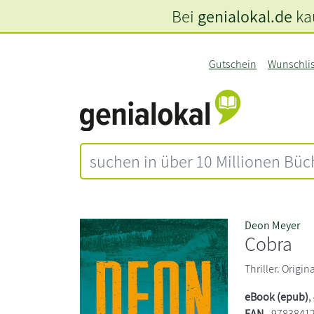
Bei
genialokal.de
kau
Gutschein
Wunschli
Deon Meyer
Cobra
Thriller. Origin
eBook (epub)
,
EAN
9783841