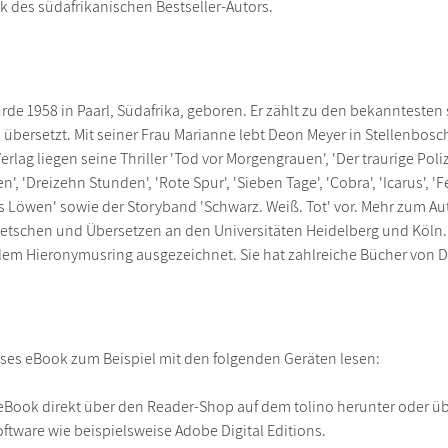
k des südafrikanischen Bestseller-Autors.
de 1958 in Paarl, Südafrika, geboren. Er zählt zu den bekannteste
 übersetzt. Mit seiner Frau Marianne lebt Deon Meyer in Stellenbosc
lag liegen seine Thriller 'Tod vor Morgengrauen', 'Der traurige Polizi
n', 'Dreizehn Stunden', 'Rote Spur', 'Sieben Tage', 'Cobra', 'Icarus', '
s Löwen' sowie der Storyband 'Schwarz. Weiß. Tot' vor. Mehr zum A
etschen und Übersetzen an den Universitäten Heidelberg und Köln.
dem Hieronymusring ausgezeichnet. Sie hat zahlreiche Bücher von D
ses eBook zum Beispiel mit den folgenden Geräten lesen:
r
eBook direkt über den Reader-Shop auf dem tolino herunter oder übe
ftware wie beispielsweise Adobe Digital Editions.