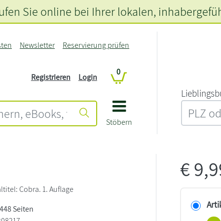
fen Sie online bei Ihrer lokalen
, inhabergefü
sten
Newsletter
Reservierung prüfen
0
Registrieren
Login
L‍i‍e‍b‍l‍i‍n‍g‍s‍b
Stöbern
€
9,
altitel: Cobra. 1. Auflage
Arti
 448 Seiten
208217