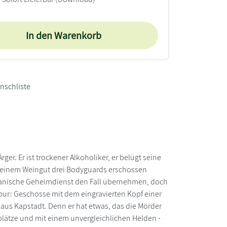
In den Warenkorb
nschliste
ger. Er ist trockener Alkoholiker, er belügt seine
auf einem Weingut drei Bodyguards erschossen
ikanische Geheimdienst den Fall übernehmen, doch
 Spur: Geschosse mit dem eingravierten Kopf einer
 aus Kapstadt. Denn er hat etwas, das die Mörder
lätze und mit einem unvergleichlichen Helden -