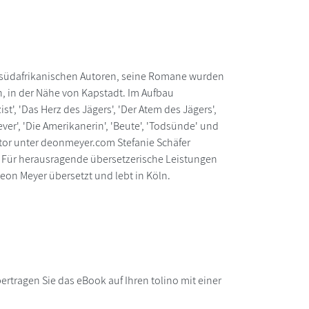
n südafrikanischen Autoren, seine Romane wurden
h, in der Nähe von Kapstadt. Im Aufbau
st', 'Das Herz des Jägers', 'Der Atem des Jägers',
Fever', 'Die Amerikanerin', 'Beute', 'Todsünde' und
utor unter deonmeyer.com Stefanie Schäfer
 Für herausragende übersetzerische Leistungen
eon Meyer übersetzt und lebt in Köln.
rtragen Sie das eBook auf Ihren tolino mit einer