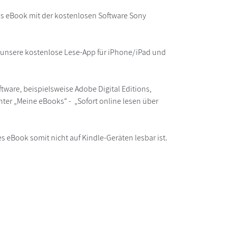
as eBook mit der kostenlosen Software Sony
r unsere kostenlose Lese-App für iPhone/iPad und
ware, beispielsweise Adobe Digital Editions,
ter „Meine eBooks“ - „Sofort online lesen über
s eBook somit nicht auf Kindle-Geräten lesbar ist.