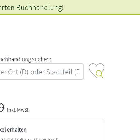
hrten
Buchhandlung!
‍u‍c‍h‍h‍a‍n‍d‍l‍u‍n‍g‍ ‍s‍u‍c‍h‍e‍n‍:‍
99
inkl. MwSt.
kel erhalten
Sofort Lieferbar (Download)