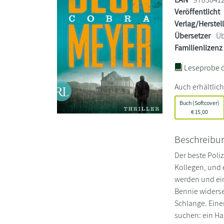
Veröffentlicht
Verlag/Herstel
Übersetzer
Üb
Familienlizenz
Leseprobe ö
Auch erhältlich
Buch (Softcover)
€
15,00
Beschreibu
Der beste Poliz
Kollegen, und 
werden und ein
Bennie widerse
Schlange. Eine
suchen: ein Ha