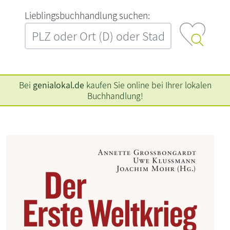
L‍i‍e‍b‍l‍i‍n‍g‍s‍b‍u‍c‍h‍h‍a‍n‍d‍l‍u‍n‍g‍ ‍s‍u‍c‍h‍e‍n‍:‍
Bei
genialokal.de
kaufen Sie online bei Ihrer lokalen
Buchhandlung!