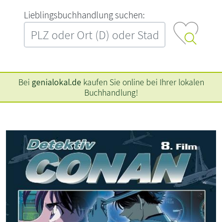
L‍i‍e‍b‍l‍i‍n‍g‍s‍b‍u‍c‍h‍h‍a‍n‍d‍l‍u‍n‍g‍ ‍s‍u‍c‍h‍e‍n‍:‍
Bei
genialokal.de
kaufen Sie online bei Ihrer lokalen
Buchhandlung!