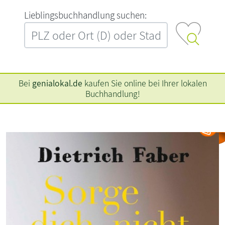
L‍i‍e‍b‍l‍i‍n‍g‍s‍b‍u‍c‍h‍h‍a‍n‍d‍l‍u‍n‍g‍ ‍s‍u‍c‍h‍e‍n‍:‍
Bei
genialokal.de
kaufen Sie online bei Ihrer lokalen
Buchhandlung!