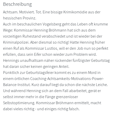
Beschreibung
Achtsam. Motiviert. Tot. Eine bissige Krimikomödie aus der
hessischen Provinz.
Auch im beschaulichen Vogelsberg geht das Leben oft krumme
Wege: Kommissar Henning Bröhmann hat sich aus dem
vorzeitigen Ruhestand verabschiedet und ist wieder bei der
Kriminalpolizei. Aber diesmal so richtig! Hatte Henning früher
einen Ruf als Kommissar Lustlos, will er den Job nun so perfekt
erfüllen, dass sein Eifer schon wieder zum Problem wird.
Hennings unaufhaltsam näher rückender fünfzigster Geburtstag
hat daran sicher keinen geringen Anteil.
Pünktlich zur Geburtstagsfeier kommt es zu einem Mord in
einem örtlichen Coaching-Achtsamkeits-Motivations-Power-
Balance-Institut. Kurz darauf liegt da schon die nächste Leiche.
Und während Henning sich an dem Fall abarbeitet, gerät er
selbst immer mehr in die Fänge grenzenloser
Selbstoptimierung. Kommissar Bröhmann ermittelt, macht
dabei vieles richtig - und einiges richtig falsch.