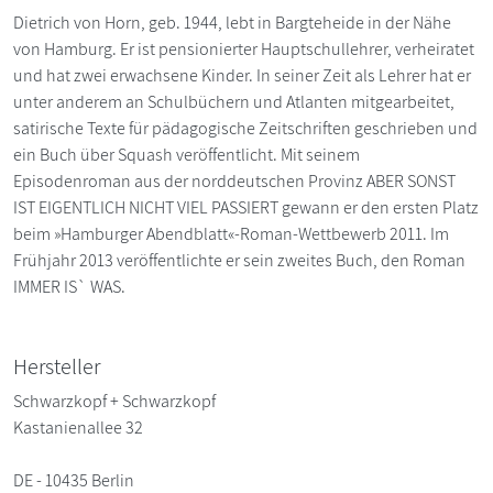
Dietrich von Horn, geb. 1944, lebt in Bargteheide in der Nähe
von Hamburg. Er ist pensionierter Hauptschullehrer, verheiratet
und hat zwei erwachsene Kinder. In seiner Zeit als Lehrer hat er
unter anderem an Schulbüchern und Atlanten mitgearbeitet,
satirische Texte für pädagogische Zeitschriften geschrieben und
ein Buch über Squash veröffentlicht. Mit seinem
Episodenroman aus der norddeutschen Provinz ABER SONST
IST EIGENTLICH NICHT VIEL PASSIERT gewann er den ersten Platz
beim »Hamburger Abendblatt«-Roman-Wettbewerb 2011. Im
Frühjahr 2013 veröffentlichte er sein zweites Buch, den Roman
IMMER IS` WAS.
Hersteller
Schwarzkopf + Schwarzkopf
Kastanienallee 32
DE - 10435 Berlin