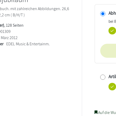
uch. mit zahlreichen Abbildungen. 26,6
Abho
2,2 cm ( B/H/T )
bei 
er)
, 128 Seiten
901309
März 2012
ler
EDEL Music & Entertainm.
Arti
Auf die Wu