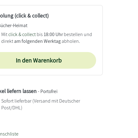
lung (click & collect)
Bücher-Heimat
Mit
click & collect
bis
18:00 Uhr
bestellen und
direkt
am folgenden Werktag
abholen.
In den Warenkorb
kel liefern lassen
- Portofrei
Sofort lieferbar
(Versand mit Deutscher
Post/DHL)
nschliste