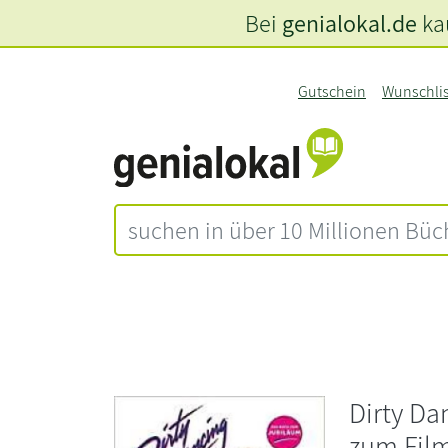
Bei
genialokal.de
kau
Gutschein
Wunschli
Dirty Da
zum Fil