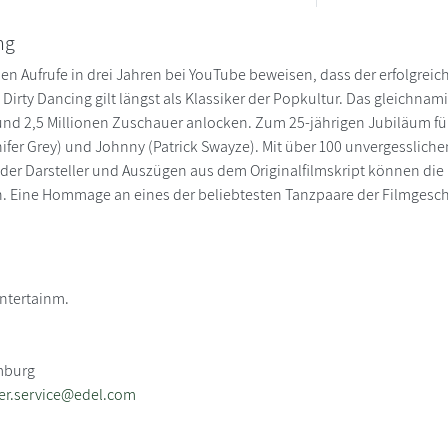
ng
nen Aufrufe in drei Jahren bei YouTube beweisen, dass der erfolgreic
 Dirty Dancing gilt längst als Klassiker der Popkultur. Das gleichnam
nd 2,5 Millionen Zuschauer anlocken. Zum 25-jährigen Jubiläum führt
ifer Grey) und Johnny (Patrick Swayze). Mit über 100 unvergesslic
r Darsteller und Auszügen aus dem Originalfilmskript können die 
. Eine Hommage an eines der beliebtesten Tanzpaare der Filmgesch
ntertainm.
mburg
er.service@edel.com