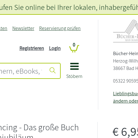
fen Sie online bei Ihrer lokalen
, inhabergefü
sten
Newsletter
Reservierung prüfen
0
Registrieren
Login
Bücher-Hei
Herzog-Wilh
38667 Bad 
Stöbern
05322 9059
Lieblingsb
ändern ode
ncing - Das große Buch
€
6,
mjubiläum