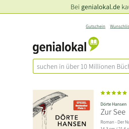
Bei
genialokal.de
kau
Gutschein
Wunschli
Dörte Hansen
Zur See
Roman - Der Nu
14,3 cm / 21,6 