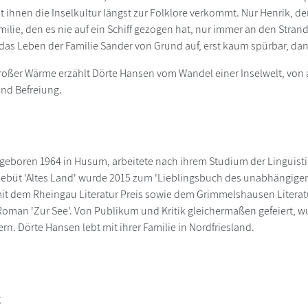
t ihnen die Inselkultur längst zur Folklore verkommt. Nur Henrik, der 
milie, den es nie auf ein Schiff gezogen hat, nur immer an den Stran
 das Leben der Familie Sander von Grund auf, erst kaum spürbar, dan
roßer Wärme erzählt Dörte Hansen vom Wandel einer Inselwelt, von al
nd Befreiung.
geboren 1964 in Husum, arbeitete nach ihrem Studium der Linguisti
 Debüt 'Altes Land' wurde 2015 zum 'Lieblingsbuch des unabhängige
it dem Rheingau Literatur Preis sowie dem Grimmelshausen Literatu
oman 'Zur See'. Von Publikum und Kritik gleichermaßen gefeiert, wu
rn. Dörte Hansen lebt mit ihrer Familie in Nordfriesland.
g