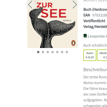
Zurück
Weiter
Buch (Hardcov
EAN
9783328
Veröffentlicht
Verlag/Herstel
Leseprobe ö
Auch erhältlich
Audio
eBook
€
19,95
€
1
Beschreibu
Der dritte Rom
Woher kommt u
Die Fähre brau
der zwei Dörfer
aufgegeben. Nu
schwersten all