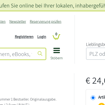
fen Sie online bei Ihrer lokalen
, inhabergefü
sten
Newsletter
Reservierung prüfen
0
Registrieren
Login
L‍i‍e‍b‍l‍i‍n‍g‍s‍b
Stöbern
€
24
Arti
mmer 1 Bestseller. Originalausgabe.
cm / 2,9 cm ( B/H/T )