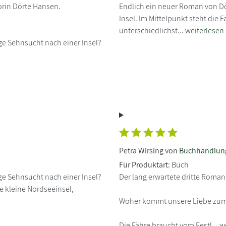
orin Dörte Hansen.
Endlich ein neuer Roman von Dö
Insel. Im Mittelpunkt steht die 
unterschiedlichst...
weiterlesen
e Sehnsucht nach einer Insel?
Petra Wirsing von
Buchhandlung
Für Produktart:
Buch
e Sehnsucht nach einer Insel?
Der lang erwartete dritte Roman
e kleine Nordseeinsel,
Woher kommt unsere Liebe zum 
Die Fähre braucht vom Festl...
w