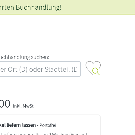
hrten
Buchhandlung!
‍u‍c‍h‍h‍a‍n‍d‍l‍u‍n‍g‍ ‍s‍u‍c‍h‍e‍n‍:‍
,00
inkl. MwSt.
kel liefern lassen
- Portofrei
Lieferbar innerhalb von 2 Wochen
(Versand