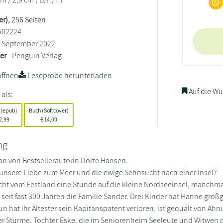
er)
, 256 Seiten
602224
September 2022
ler
Penguin Verlag
ffnen
Leseprobe herunterladen
Auf die Wu
 als:
 (epub)
Buch (Softcover)
2,99
€
14,00
ng
an von Bestsellerautorin Dörte Hansen.
nsere Liebe zum Meer und die ewige Sehnsucht nach einer Insel?
cht vom Festland eine Stunde auf die kleine Nordseeinsel, manchmal
 seit fast 300 Jahren die Familie Sander. Drei Kinder hat Hanne groß
n hat ihr Ältester sein Kapitänspatent verloren, ist gequält von Ah
er Stürme. Tochter Eske, die im Seniorenheim Seeleute und Witwen pf