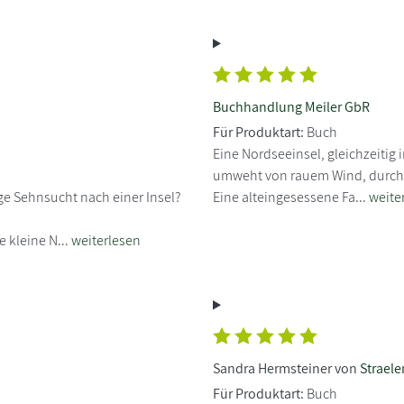
Buchhandlung Meiler GbR
Für Produktart:
Buch
Eine Nordseeinsel, gleichzeitig
umweht von rauem Wind, durchz
e Sehnsucht nach einer Insel?
Eine alteingesessene Fa...
weite
 kleine N...
weiterlesen
Sandra Hermsteiner von
Straele
Für Produktart:
Buch