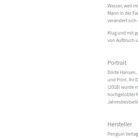
Wasser, weil mi
Mann in der Fa
verändert sich
Klug und mit g
von Aufbruch u
Portrait
Dörte Hansen, 
und Print. Ihr
(2018) wurde m
hochgelobter R
Jahresbestselle
Hersteller
Penguin Verla