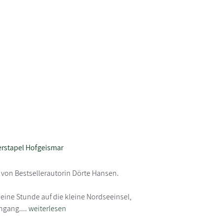
rstapel Hofgeismar
 von Bestsellerautorin Dörte Hansen.
eine Stunde auf die kleine Nordseeinsel,
ngang....
weiterlesen