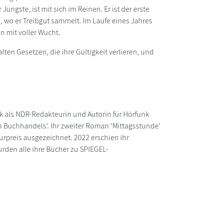
Jüngste, ist mit sich im Reinen. Er ist der erste
d, wo er Treibgut sammelt. Im Laufe eines Jahres
n mit voller Wucht.
ten Gesetzen, die ihre Gültigkeit verlieren, und
k als NDR-Redakteurin und Autorin für Hörfunk
n Buchhandels'. Ihr zweiter Roman 'Mittagsstunde'
rpreis ausgezeichnet. 2022 erschien ihr
rden alle ihre Bücher zu SPIEGEL-