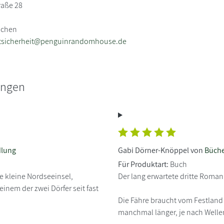
raße 28
nchen
tsicherheit@penguinrandomhouse.de
ungen
dlung
Gabi Dörner-Knöppel von
Büche
Für Produktart:
Buch
e kleine Nordseeinsel,
Der lang erwartete dritte Roman
einem der zwei Dörfer seit fast
Die Fähre braucht vom Festland 
manchmal länger, je nach Welle