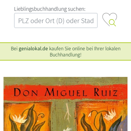
L‍i‍e‍b‍l‍i‍n‍g‍s‍b‍u‍c‍h‍h‍a‍n‍d‍l‍u‍n‍g‍ ‍s‍u‍c‍h‍e‍n‍:‍
Bei
genialokal.de
kaufen Sie online bei Ihrer lokalen
Buchhandlung!