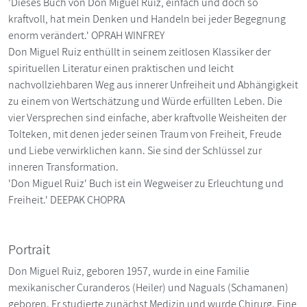
'Dieses Buch von Don Miguel Ruiz, einfach und doch so
kraftvoll, hat mein Denken und Handeln bei jeder Begegnung
enorm verändert.' OPRAH WINFREY
Don Miguel Ruiz enthüllt in seinem zeitlosen Klassiker der
spirituellen Literatur einen praktischen und leicht
nachvollziehbaren Weg aus innerer Unfreiheit und Abhängigkeit
zu einem von Wertschätzung und Würde erfüllten Leben. Die
vier Versprechen sind einfache, aber kraftvolle Weisheiten der
Tolteken, mit denen jeder seinen Traum von Freiheit, Freude
und Liebe verwirklichen kann. Sie sind der Schlüssel zur
inneren Transformation.
'Don Miguel Ruiz' Buch ist ein Wegweiser zu Erleuchtung und
Freiheit.' DEEPAK CHOPRA
Portrait
Don Miguel Ruiz, geboren 1957, wurde in eine Familie
mexikanischer Curanderos (Heiler) und Naguals (Schamanen)
geboren. Er studierte zunächst Medizin und wurde Chirurg. Eine