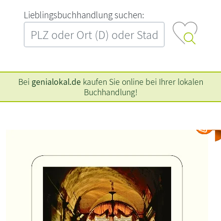
L‍i‍e‍b‍l‍i‍n‍g‍s‍b‍u‍c‍h‍h‍a‍n‍d‍l‍u‍n‍g‍ ‍s‍u‍c‍h‍e‍n‍:‍
Bei
genialokal.de
kaufen Sie online bei Ihrer lokalen
Buchhandlung!