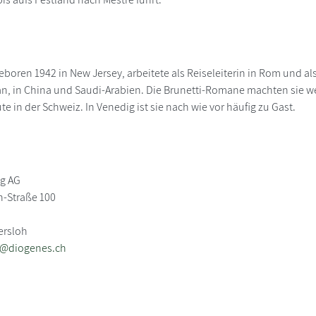
boren 1942 in New Jersey, arbeitete als Reiseleiterin in Rom und al
an, in China und Saudi-Arabien. Die Brunetti-Romane machten sie we
 in der Schweiz. In Venedig ist sie nach wie vor häufig zu Gast.
ag AG
-Straße 100
ersloh
b@diogenes.ch