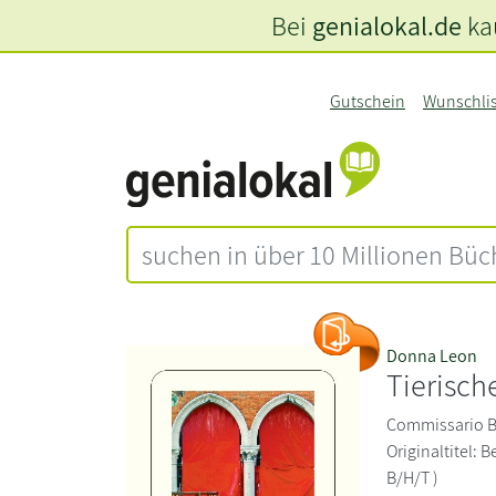
Bei
genialokal.de
kau
Gutschein
Wunschli
Donna Leon
Tierisch
Commissario Br
Originaltitel: B
B/H/T )