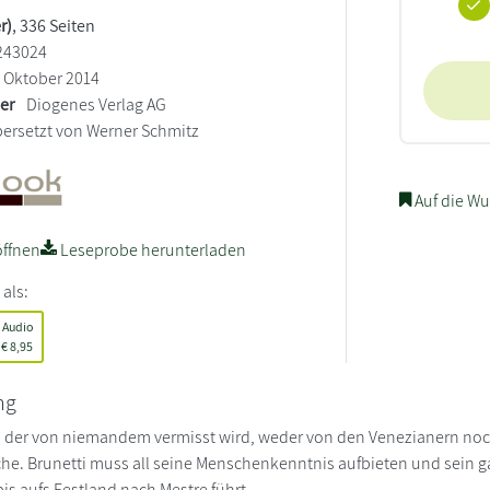
r)
, 336 Seiten
243024
Oktober 2014
ler
Diogenes Verlag AG
ersetzt von Werner Schmitz
Auf die Wu
ffnen
Leseprobe herunterladen
 als:
Audio
€
8,95
ng
, der von niemandem vermisst wird, weder von den Venezianern noc
che. Brunetti muss all seine Menschenkenntnis aufbieten und sein 
bis aufs Festland nach Mestre führt.