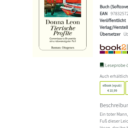
Buch (Softcove
EAN
9783257
Veröffentlicht
Verlag/Herstel
Übersetzer
Üb
Leseprobe ö
Auch erhältlich
eBook (epub)
€
10,99
Beschreibu
Ein toter Mann
Fuß dieser Lei
lösen, der ihn 