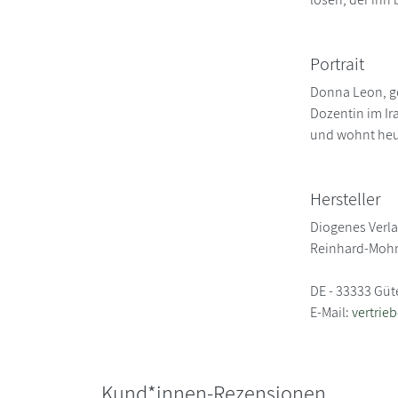
Portrait
Donna Leon, ge
Dozentin im Ir
und wohnt heute
Hersteller
Diogenes Verl
Reinhard-Mohn
DE - 33333 Güt
E-Mail:
vertrie
Kund*innen-Rezensionen