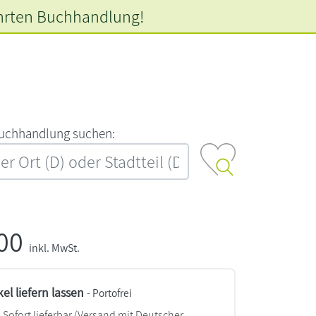
hrten
Buchhandlung!
‍u‍c‍h‍h‍a‍n‍d‍l‍u‍n‍g‍ ‍s‍u‍c‍h‍e‍n‍:‍
,00
inkl. MwSt.
kel liefern lassen
- Portofrei
Sofort lieferbar
(Versand mit Deutscher