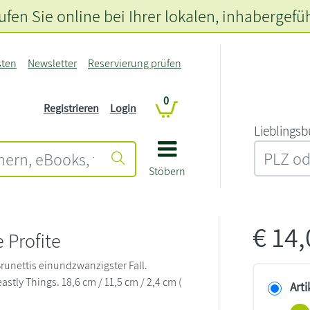
fen Sie online bei Ihrer lokalen
, inhabergefü
sten
Newsletter
Reservierung prüfen
0
Registrieren
Login
L‍i‍e‍b‍l‍i‍n‍g‍s‍b
Stöbern
€
14
e Profite
unettis einundzwanzigster Fall.
eastly Things. 18,6 cm / 11,5 cm / 2,4 cm (
Arti