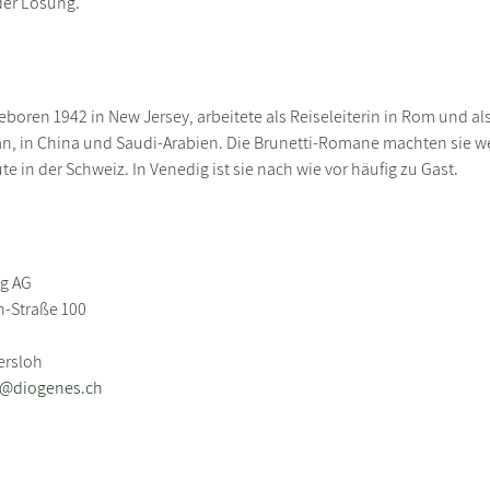
 der Lösung.
boren 1942 in New Jersey, arbeitete als Reiseleiterin in Rom und al
an, in China und Saudi-Arabien. Die Brunetti-Romane machten sie we
 in der Schweiz. In Venedig ist sie nach wie vor häufig zu Gast.
ag AG
-Straße 100
ersloh
b@diogenes.ch