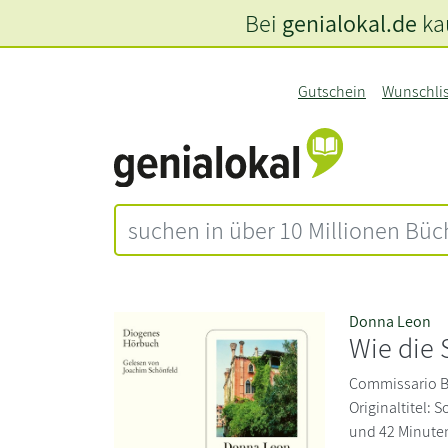
Bei
genialokal.de
kau
Gutschein
Wunschli
Donna Leon
Wie die 
Commissario Br
Originaltitel: 
und 42 Minuten.