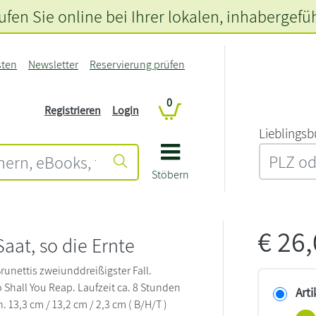
fen Sie online bei Ihrer lokalen
, inhabergefü
sten
Newsletter
Reservierung prüfen
0
Registrieren
Login
L‍i‍e‍b‍l‍i‍n‍g‍s‍b
Stöbern
€
26
Saat, so die Ernte
unettis zweiunddreißigster Fall.
So Shall You Reap. Laufzeit ca. 8 Stunden
Arti
 13,3 cm / 13,2 cm / 2,3 cm ( B/H/T )