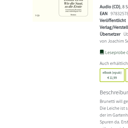
Audio (CD)
, 8 
EAN
9783257
Veröffentlicht
Verlag/Herstel
Übersetzer
Üb
von Joachim S
Leseprobe ö
Auch erhältlich
eBook (epub)
€
11,99
Beschreibu
Brunetti will 
Die Leiche ist
der im Gartenha
Spuren da. Erst