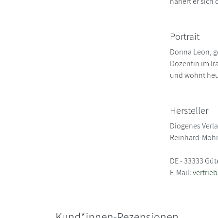
nähert er sich
Portrait
Donna Leon, ge
Dozentin im Ir
und wohnt heute
Hersteller
Diogenes Verl
Reinhard-Mohn
DE - 33333 Güt
E-Mail:
vertrie
Kund*innen-Rezensionen