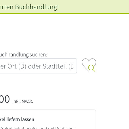
hrten
Buchhandlung!
‍u‍c‍h‍h‍a‍n‍d‍l‍u‍n‍g‍ ‍s‍u‍c‍h‍e‍n‍:‍
,00
inkl. MwSt.
kel liefern lassen
Sofort lieferbar
(Versand mit Deutscher