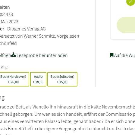
Seiten
804478
Mai 2023
ler
Diogenes Verlag AG
ersetzt von Werner Schmitz, Vorgelesen
chönfeld
ffnen
Leseprobe herunterladen
Auf die Wu
 als:
Buch (Hardcover)
Audio
Buch (Softcover)
€
26,00
€
18,95
€
15,00
ng
gerade zu Bett, als Vianello ihn hinausruft in die kalte Novembernach
 schnell geborgen. Um wen es sich handelt, erfährt der Commissario 
us eines verwitterten Palazzo lebte, gehabt haben? Da er sich ohne P
 als Brunetti tief in die eigene Vergangenheit eintaucht und sich das