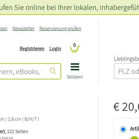
fen Sie online bei Ihrer lokalen
, inhabergefü
sten
Newsletter
Reservierung prüfen
0
Registrieren
Login
L‍i‍e‍b‍l‍i‍n‍g‍s‍b
Stöbern
€
20
cm / 1,8 cm ( B/H/T )
Arti
er)
, 122 Seiten
279636