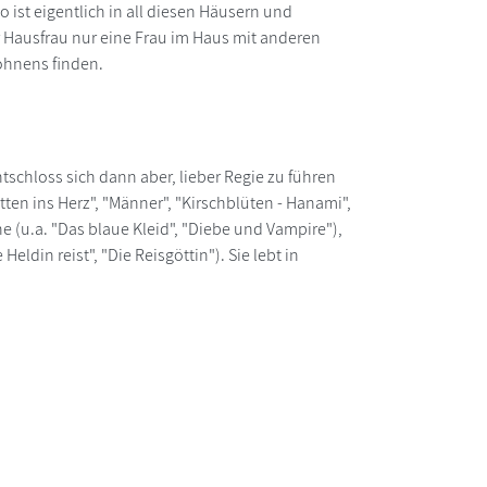
 ist eigentlich in all diesen Häusern und
 Hausfrau nur eine Frau im Haus mit anderen
Wohnens finden.
tschloss sich dann aber, lieber Regie zu führen
tten ins Herz", "Männer", "Kirschblüten - Hanami",
 (u.a. "Das blaue Kleid", "Diebe und Vampire"),
ldin reist", "Die Reisgöttin"). Sie lebt in