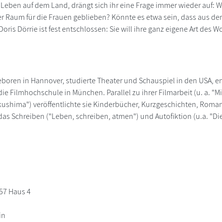
Leben auf dem Land, drängt sich ihr eine Frage immer wieder auf: Wo
Raum für die Frauen geblieben? Könnte es etwa sein, dass aus der
oris Dörrie ist fest entschlossen: Sie will ihre ganz eigene Art des 
geboren in Hannover, studierte Theater und Schauspiel in den USA, en
e Filmhochschule in München. Parallel zu ihrer Filmarbeit (u. a. "Mi
ushima") veröffentlichte sie Kinderbücher, Kurzgeschichten, Romane
as Schreiben ("Leben, schreiben, atmen") und Autofiktion (u.a. "Die He
 57 Haus 4
in