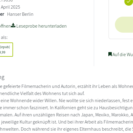
April 2025
ler
Hanser Berlin
ffnen
Leseprobe herunterladen
 als:
 (epub)
4,99
Auf die Wu
ng
die gefeierte Filmemacherin und Autorin, erzählt ihr Leben als Woh
nendliche Vielfalt des Wohnens tut sich auf.
t eine Wohnende wider Willen. Nie wollte sie sich niederlassen, fest
e immer schon fasziniert. In Kalifornien geht sie zu Hausbesichtig
len. Auf ihren unzähligen Reisen nach Japan, Mexiko, Marokko, A
eweilige Kultur geknüpft ist. Und bei ihrer Arbeit als Filmemacherin 
ohnwelten. Doch während sie ihr eigenes Elternhaus beschreibt, 