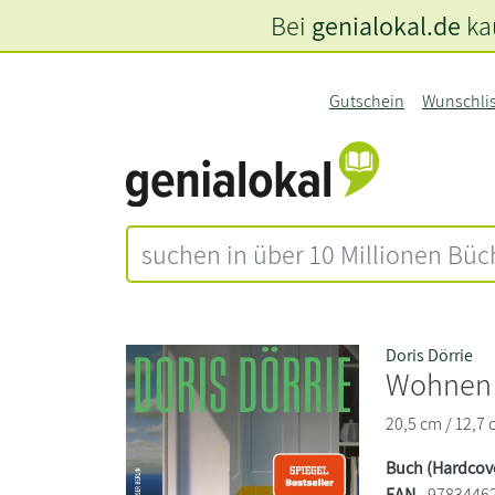
Bei
genialokal.de
kau
Gutschein
Wunschli
Doris Dörrie
Wohnen
20,5 cm / 12,7 
Buch (Hardcov
EAN
9783446