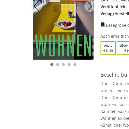
Veröffentlicht
Zurück
Weiter
Verlag/Herstel
Leseprobe ö
Auch erhältlich
Audio
eBook
€
11,99
€
1
Beschreibu
Doris Dörrie, 
wollen - eine u
Doris Dörrie is
wohnen, hat si
Räumen auszuma
Wohnen an die j
künstlicher W