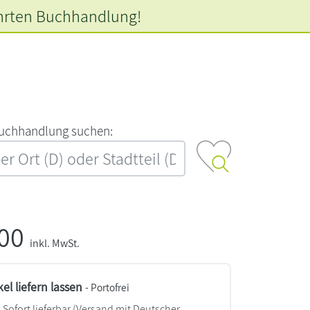
hrten
Buchhandlung!
‍u‍c‍h‍h‍a‍n‍d‍l‍u‍n‍g‍ ‍s‍u‍c‍h‍e‍n‍:‍
,00
inkl. MwSt.
kel liefern lassen
- Portofrei
Sofort lieferbar
(Versand mit Deutscher