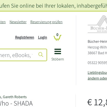
fen Sie online bei Ihrer lokalen
, inhabergefü
sten
Newsletter
Reservierung prüfen
0
Registrieren
Login
Bücher-Hei
Herzog-Wilh
38667 Bad 
Stöbern
05322 9059
Lieblingsb
ändern ode
s
,
Gareth Roberts
€
12
Who - SHADA