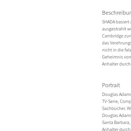
Beschreibu
SHADA basiert 
ausgestrahlt w
Cambridge zurü
das Verehrungs
nicht in die fa
Geheimnis von 
Anhalter durch
Portrait
Douglas Adams 
TV-Serie, Comp
Sachbücher. We
Douglas Adams 
Santa Barbara,
Anhalter durch