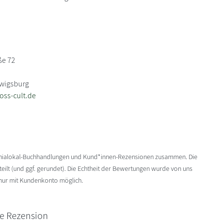
ße 72
dwigsburg
oss-cult.de
enialokal-Buchhandlungen und Kund*innen-Rezensionen zusammen. Die
ilt (und ggf. gerundet). Die Echtheit der Bewertungen wurde von uns
 nur mit Kundenkonto möglich.
ne Rezension