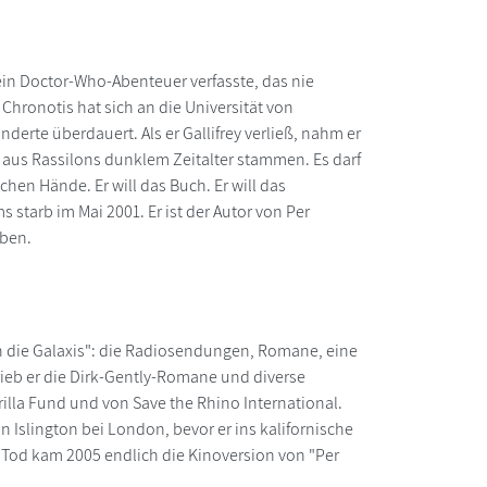
ein Doctor-Who-Abenteuer verfasste, das nie
Chronotis hat sich an die Universität von
erte überdauert. Als er Gallifrey verließ, nahm er
e aus Rassilons dunklem Zeitalter stammen. Es darf
chen Hände. Er will das Buch. Er will das
 starb im Mai 2001. Er ist der Autor von Per
eben.
h die Galaxis": die Radiosendungen, Romane, eine
ieb er die Dirk-Gently-Romane und diverse
rilla Fund und von Save the Rhino International.
 Islington bei London, bevor er ins kalifornische
 Tod kam 2005 endlich die Kinoversion von "Per