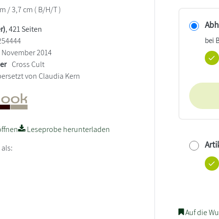
cm / 3,7 cm ( B/H/T )
Abho
r)
, 421 Seiten
bei 
254444
November 2014
ler
Cross Cult
ersetzt von Claudia Kern
ffnen
Leseprobe herunterladen
Arti
 als:
Auf die Wu