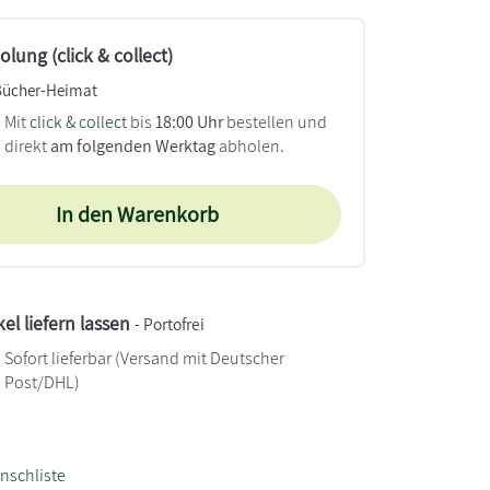
lung (click & collect)
Bücher-Heimat
Mit
click & collect
bis
18:00 Uhr
bestellen und
direkt
am folgenden Werktag
abholen.
In den Warenkorb
kel liefern lassen
- Portofrei
Sofort lieferbar
(Versand mit Deutscher
Post/DHL)
nschliste