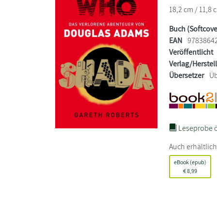
18,2 cm / 11,8 
Buch (Softcove
EAN
9783864
Veröffentlicht
Verlag/Herstel
Übersetzer
Üb
Leseprobe ö
Auch erhältlich
eBook (epub)
€
8,99