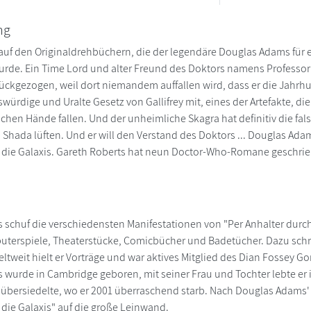
ng
auf den Originaldrehbüchern, die der legendäre Douglas Adams für 
urde. Ein Time Lord und alter Freund des Doktors namens Professor 
ckgezogen, weil dort niemandem auffallen wird, dass er die Jahrhund
würdige und Uralte Gesetz von Gallifrey mit, eines der Artefakte, di
lschen Hände fallen. Und der unheimliche Skagra hat definitiv die fals
Shada lüften. Und er will den Verstand des Doktors ... Douglas Adams
 die Galaxis. Gareth Roberts hat neun Doctor-Who-Romane geschri
schuf die verschiedensten Manifestationen von "Per Anhalter durc
uterspiele, Theaterstücke, Comicbücher und Badetücher. Dazu schr
ltweit hielt er Vorträge und war aktives Mitglied des Dian Fossey Go
wurde in Cambridge geboren, mit seiner Frau und Tochter lebte er in
 übersiedelte, wo er 2001 überraschend starb. Nach Douglas Adams'
 die Galaxis" auf die große Leinwand.