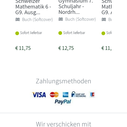
Gymnasium 7.
Schweizer
Schweizer
Schuljahr -
Mathematik 6 -
Mathematik
Nordrh...
G9. Ausg...
G9. Arbe...
Buch (Softcover)
Buch (Softcover)
Buch (Sof
Sofort lieferbar
Sofort lieferbar
Sofort lieferba
€
11,75
€
12,75
€
11,75
Zahlungsmethoden
Wir verschicken mit