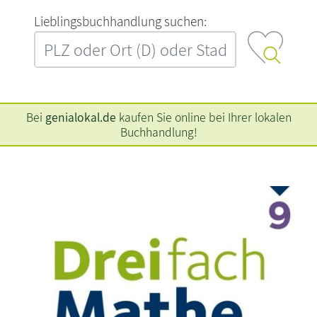
L‍i‍e‍b‍l‍i‍n‍g‍s‍b‍u‍c‍h‍h‍a‍n‍d‍l‍u‍n‍g‍ ‍s‍u‍c‍h‍e‍n‍:‍
Bei
genialokal.de
kaufen Sie online bei Ihrer lokalen
Buchhandlung!