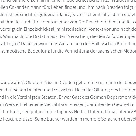
llen Oskar den Mann fürs Leben findet und ihm nach Dresden folgt, 
schenkt; es sind ihre goldenen Jahre, wie es scheint, aber dann stürzt
mit ihm das Ende Dresdens in einer von Großmachtstreben und Rass
verfolgt ein Einzelschicksal im historischen Kontext vor und nach 
n. Was macht die Diktatur aus den Menschen, die den Anforderunge
schlagen? Dabei gewinnt das Auftauchen des Halleyschen Kometen 
e symbolische Bedeutung für die Vernichtung der sächsischen Metro
wurde am 9. Oktober 1962 in Dresden geboren. Er ist einer der bed
n deutschen Dichter und Essayisten. Nach der Öffnung des Eiserne
d in die Vereinigten Staaten. Er war Gast des German Department der
ein Werk erhielt er eine Vielzahl von Preisen, darunter den Georg-Bü
erlin-Preis, den polnischen Zbigniew Herbert International Literar
 Pescarabruzzo. Seine Bücher wurden in mehrere Sprachen übersetzt