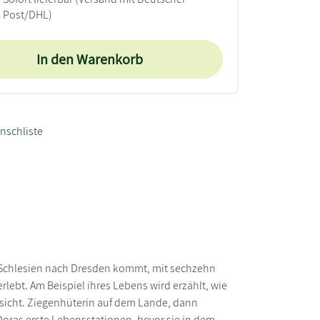
Post/DHL)
In den Warenkorb
nschliste
s Schlesien nach Dresden kommt, mit sechzehn
ebt. Am Beispiel ihres Lebens wird erzählt, wie
nsicht. Ziegenhüterin auf dem Lande, dann
Doras erste Lebensstationen, bevor sie in dem