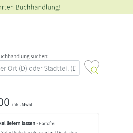
hrten
Buchhandlung!
‍u‍c‍h‍h‍a‍n‍d‍l‍u‍n‍g‍ ‍s‍u‍c‍h‍e‍n‍:‍
,00
inkl. MwSt.
kel liefern lassen
- Portofrei
Sofort lieferbar
(Versand mit Deutscher