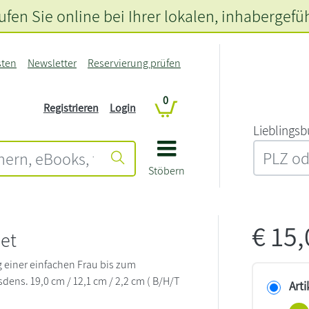
fen Sie online bei Ihrer lokalen
, inhabergefü
sten
Newsletter
Reservierung prüfen
0
Registrieren
Login
L‍i‍e‍b‍l‍i‍n‍g‍s‍b
Stöbern
€
15
et
einer einfachen Frau bis zum
dens. 19,0 cm / 12,1 cm / 2,2 cm ( B/H/T
Arti