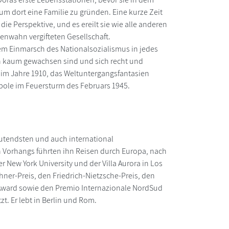
um dort eine Familie zu gründen. Eine kurze Zeit
 die Perspektive, und es ereilt sie wie alle anderen
enwahn vergifteten Gesellschaft.
dem Einmarsch des Nationalsozialismus in jedes
n kaum gewachsen sind und sich recht und
im Jahre 1910, das Weltuntergangsfantasien
pole im Feuersturm des Februars 1945.
eutendsten und auch international
n Vorhangs führten ihn Reisen durch Europa, nach
 New York University und der Villa Aurora in Los
chner-Preis, den Friedrich-Nietzsche-Preis, den
y Award sowie den Premio Internazionale NordSud
. Er lebt in Berlin und Rom.