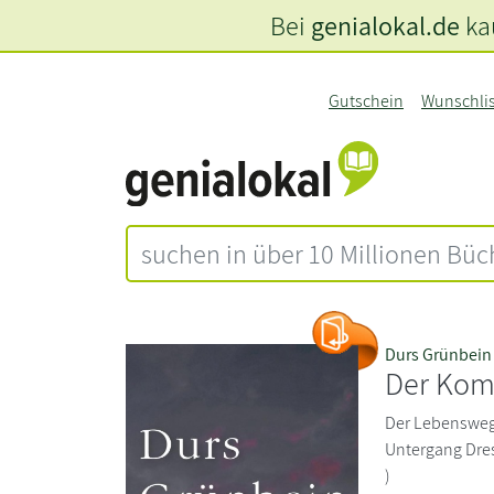
Bei
genialokal.de
kau
Gutschein
Wunschli
Durs Grünbein
Der Kom
Der Lebensweg 
Untergang Dres
)