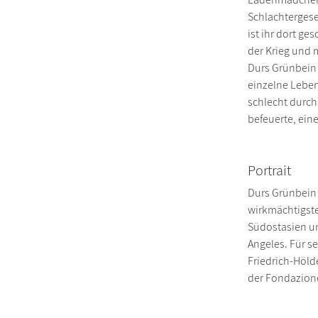
Schlachtergese
ist ihr dort ge
der Krieg und 
Durs Grünbein 
einzelne Lebe
schlecht durch
befeuerte, ein
Portrait
Durs Grünbein 
wirkmächtigste
Südostasien un
Angeles. Für s
Friedrich-Höld
der Fondazione