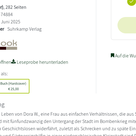
r)
, 282 Seiten
474884
Juni 2025
ler
Suhrkamp Verlag
Auf die Wu
ffnen
Leseprobe herunterladen
 als:
Buch (Hardcover)
€
25,00
ng
 Leben von Dora W., eine Frau aus einfachen Verhältnissen, die au
d mit fünfundzwanzig den Untergang der Stadt im Bombenkrieg miterl
 Geschichtslosen widerfährt, zuletzt als Schrecken und zu späte Ei
nd Gärtnereigehilfin in einer niederschlesischen Kleinstadt sind 