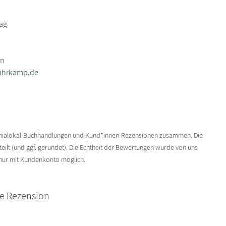
ag
in
uhrkamp.de
enialokal-Buchhandlungen und Kund*innen-Rezensionen zusammen. Die
ilt (und ggf. gerundet). Die Echtheit der Bewertungen wurde von uns
 nur mit Kundenkonto möglich.
ne Rezension