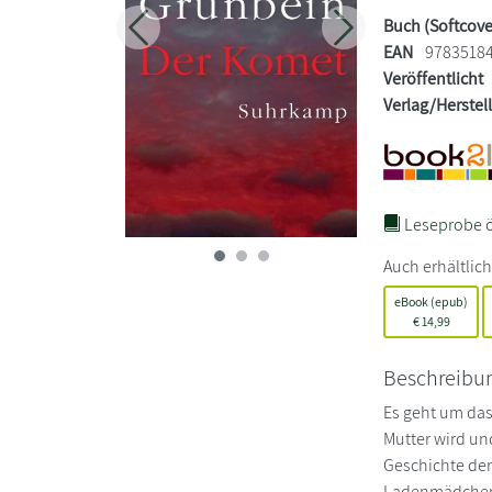
Buch (Softcove
Zurück
Weiter
EAN
9783518
Veröffentlicht
Verlag/Herstel
Leseprobe ö
Auch erhältlich
eBook (epub)
€
14,99
Beschreibu
Es geht um das
Mutter wird un
Geschichte den
Ladenmädchen u