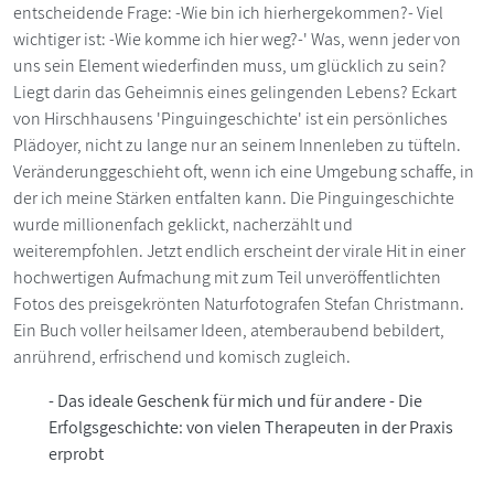
entscheidende Frage: -Wie bin ich hierhergekommen?- Viel
wichtiger ist: -Wie komme ich hier weg?-' Was, wenn jeder von
uns sein Element wiederfinden muss, um glücklich zu sein?
Liegt darin das Geheimnis eines gelingenden Lebens? Eckart
von Hirschhausens 'Pinguingeschichte' ist ein persönliches
Plädoyer, nicht zu lange nur an seinem Innenleben zu tüfteln.
Veränderunggeschieht oft, wenn ich eine Umgebung schaffe, in
der ich meine Stärken entfalten kann. Die Pinguingeschichte
wurde millionenfach geklickt, nacherzählt und
weiterempfohlen. Jetzt endlich erscheint der virale Hit in einer
hochwertigen Aufmachung mit zum Teil unveröffentlichten
Fotos des preisgekrönten Naturfotografen Stefan Christmann.
Ein Buch voller heilsamer Ideen, atemberaubend bebildert,
anrührend, erfrischend und komisch zugleich.
- Das ideale Geschenk für mich und für andere - Die
Erfolgsgeschichte: von vielen Therapeuten in der Praxis
erprobt