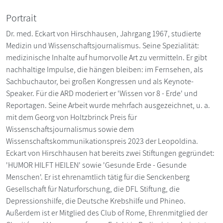
Portrait
Dr. med. Eckart von Hirschhausen, Jahrgang 1967, studierte
Medizin und Wissenschaftsjournalismus. Seine Spezialität:
medizinische Inhalte auf humorvolle Art zu vermitteln. Er gibt
nachhaltige Impulse, die hängen bleiben: im Fernsehen, als
Sachbuchautor, bei großen Kongressen und als Keynote-
Speaker. Für die ARD moderiert er 'Wissen vor 8 - Erde' und
Reportagen. Seine Arbeit wurde mehrfach ausgezeichnet, u. a.
mit dem Georg von Holtzbrinck Preis für
Wissenschaftsjournalismus sowie dem
Wissenschaftskommunikationspreis 2023 der Leopoldina.
Eckart von Hirschhausen hat bereits zwei Stiftungen gegründet:
'HUMOR HILFT HEILEN' sowie 'Gesunde Erde - Gesunde
Menschen'. Er ist ehrenamtlich tätig für die Senckenberg
Gesellschaft für Naturforschung, die DFL Stiftung, die
Depressionshilfe, die Deutsche Krebshilfe und Phineo.
Außerdem ist er Mitglied des Club of Rome, Ehrenmitglied der