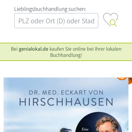
L‍i‍e‍b‍l‍i‍n‍g‍s‍b‍u‍c‍h‍h‍a‍n‍d‍l‍u‍n‍g‍ ‍s‍u‍c‍h‍e‍n‍:‍
Bei
genialokal.de
kaufen Sie online bei Ihrer lokalen
Buchhandlung!