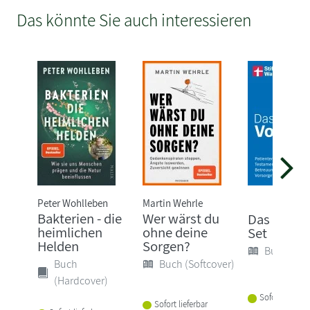
Das könnte Sie auch interessieren
Peter Wohlleben
Martin Wehrle
Bakterien - die
Wer wärst du
Das Vorso
heimlichen
ohne deine
Set
Helden
Sorgen?
Buch (Sof
Buch
Buch (Softcover)
(Hardcover)
Sofort lieferba
Sofort lieferbar