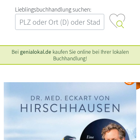
L‍i‍e‍b‍l‍i‍n‍g‍s‍b‍u‍c‍h‍h‍a‍n‍d‍l‍u‍n‍g‍ ‍s‍u‍c‍h‍e‍n‍:‍
Bei
genialokal.de
kaufen Sie online bei Ihrer lokalen
Buchhandlung!