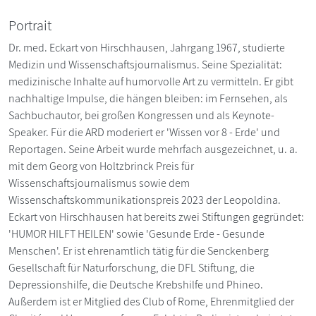
Portrait
Dr. med. Eckart von Hirschhausen, Jahrgang 1967, studierte
Medizin und Wissenschaftsjournalismus. Seine Spezialität:
medizinische Inhalte auf humorvolle Art zu vermitteln. Er gibt
nachhaltige Impulse, die hängen bleiben: im Fernsehen, als
Sachbuchautor, bei großen Kongressen und als Keynote-
Speaker. Für die ARD moderiert er 'Wissen vor 8 - Erde' und
Reportagen. Seine Arbeit wurde mehrfach ausgezeichnet, u. a.
mit dem Georg von Holtzbrinck Preis für
Wissenschaftsjournalismus sowie dem
Wissenschaftskommunikationspreis 2023 der Leopoldina.
Eckart von Hirschhausen hat bereits zwei Stiftungen gegründet:
'HUMOR HILFT HEILEN' sowie 'Gesunde Erde - Gesunde
Menschen'. Er ist ehrenamtlich tätig für die Senckenberg
Gesellschaft für Naturforschung, die DFL Stiftung, die
Depressionshilfe, die Deutsche Krebshilfe und Phineo.
Außerdem ist er Mitglied des Club of Rome, Ehrenmitglied der