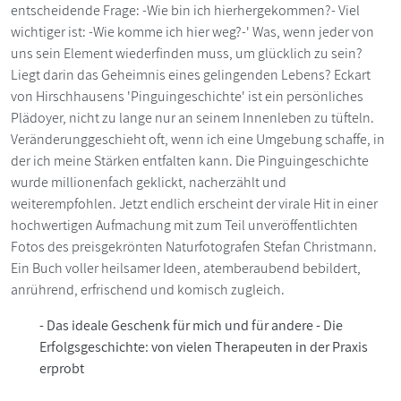
entscheidende Frage: -Wie bin ich hierhergekommen?- Viel
wichtiger ist: -Wie komme ich hier weg?-' Was, wenn jeder von
uns sein Element wiederfinden muss, um glücklich zu sein?
Liegt darin das Geheimnis eines gelingenden Lebens? Eckart
von Hirschhausens 'Pinguingeschichte' ist ein persönliches
Plädoyer, nicht zu lange nur an seinem Innenleben zu tüfteln.
Veränderunggeschieht oft, wenn ich eine Umgebung schaffe, in
der ich meine Stärken entfalten kann. Die Pinguingeschichte
wurde millionenfach geklickt, nacherzählt und
weiterempfohlen. Jetzt endlich erscheint der virale Hit in einer
hochwertigen Aufmachung mit zum Teil unveröffentlichten
Fotos des preisgekrönten Naturfotografen Stefan Christmann.
Ein Buch voller heilsamer Ideen, atemberaubend bebildert,
anrührend, erfrischend und komisch zugleich.
- Das ideale Geschenk für mich und für andere - Die
Erfolgsgeschichte: von vielen Therapeuten in der Praxis
erprobt