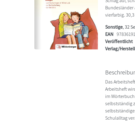
Schlag auf, sc
Bundesländer 
vierfarbig. 30,3
Sonstige
, 32 S
EAN
9783619
Veröffentlicht
Verlag/Herstel
Beschreibu
Das Arbeitshef
Arbeitsheft wi
im Wörterbuch 
selbstständig 
selbstständige
Schulalltag ver