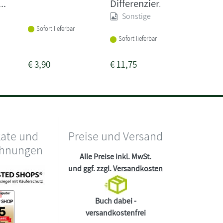
lesen - 
..
Differenzier...
Sonst
Sonstige
Sofort lieferbar
Sofort li
Sofort lieferbar
€
3,90
€
11,75
€
7,90
kate und
Preise und Versand
chnungen
Alle Preise inkl. MwSt.
und ggf. zzgl.
Versandkosten
Buch dabei -
versandkostenfrei