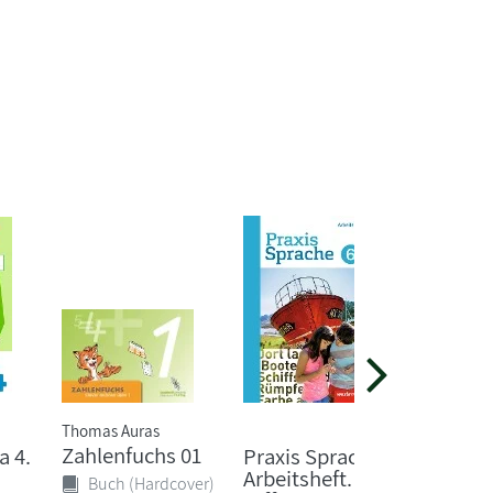
Thomas Auras
Mareike 
Zahlenfuchs 01
ABC der
a 4.
Praxis Sprache 6.
Neubea
Arbeitsheft.
Buch (Hardcover)