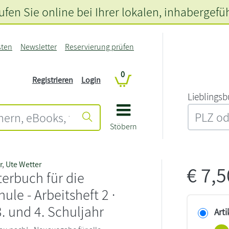
fen Sie online bei Ihrer lokalen
, inhabergefü
sten
Newsletter
Reservierung prüfen
0
Registrieren
Login
L‍i‍e‍b‍l‍i‍n‍g‍s‍b
Stöbern
r
,
Ute Wetter
€
7,
erbuch für die
ule - Arbeitsheft 2 ·
3. und 4. Schuljahr
Arti