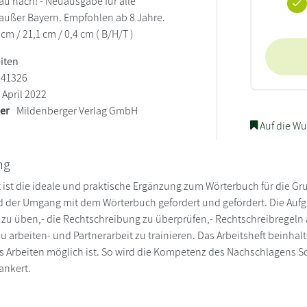
hau nach! - Neuausgabe für alle
außer Bayern. Empfohlen ab 8 Jahre.
 cm / 21,1 cm / 0,4 cm ( B/H/T )
eiten
141326
April 2022
ler
Mildenberger Verlag GmbH
Auf die Wu
ng
t ist die ideale und praktische Ergänzung zum Wörterbuch für die Gr
rd der Umgang mit dem Wörterbuch gefordert und gefördert. Die Aufg
zu üben,- die Rechtschreibung zu überprüfen,- Rechtschreibregeln
zu arbeiten- und Partnerarbeit zu trainieren. Das Arbeitsheft beinh
s Arbeiten möglich ist. So wird die Kompetenz des Nachschlagens Sch
ankert.