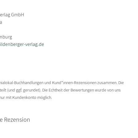
Verlag GmbH
4a
enburg
ldenberger-verlag.de
enialokal-Buchhandlungen und Kund*innen-Rezensionen zusammen. Die
ilt (und ggf. gerundet). Die Echtheit der Bewertungen wurde von uns
 nur mit Kundenkonto möglich.
ne Rezension