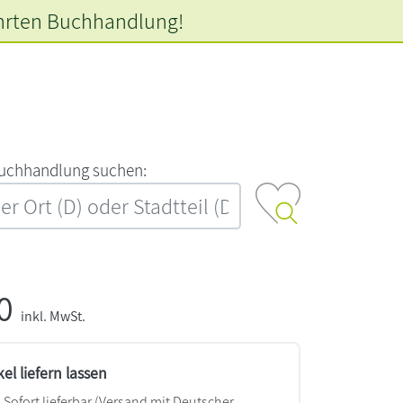
hrten
Buchhandlung!
‍u‍c‍h‍h‍a‍n‍d‍l‍u‍n‍g‍ ‍s‍u‍c‍h‍e‍n‍:‍
50
inkl. MwSt.
kel liefern lassen
Sofort lieferbar
(Versand mit Deutscher