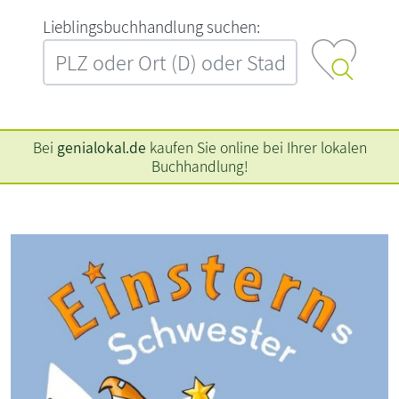
L‍i‍e‍b‍l‍i‍n‍g‍s‍b‍u‍c‍h‍h‍a‍n‍d‍l‍u‍n‍g‍ ‍s‍u‍c‍h‍e‍n‍:‍
Bei
genialokal.de
kaufen Sie online bei Ihrer lokalen
Buchhandlung!