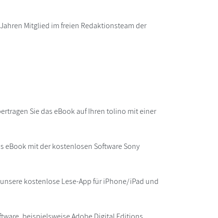
 Jahren Mitglied im freien Redaktionsteam der
rtragen Sie das eBook auf Ihren tolino mit einer
as eBook mit der kostenlosen Software Sony
r unsere kostenlose Lese-App für iPhone/iPad und
ware, beispielsweise Adobe Digital Editions,