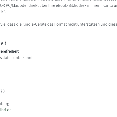
R PC/Mac oder direkt über Ihre eBook-Bibliothek in Ihrem Konto un
ek“.
 Sie, dass die Kindle-Geräte das Format nicht unterstützen und diese
heit
ierefreiheit
itsstatus unbekannt
273
mburg
bri.de