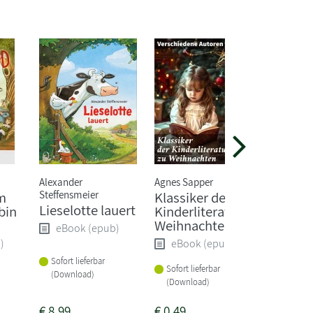
Alexander
Agnes Sapper
Alex Rühl
Steffensmeier
m
Klassiker der
Zippel,
Lieselotte lauert
bin
Kinderliteratur zu
wirkli
Weihnachten
Schlos
eBook (epub)
)
eBook (epub)
eBoo
Sofort lieferbar
Sofort lieferbar
Sofort li
(Download)
(Download)
(Downlo
€
8,99
€
0,49
€
7,99