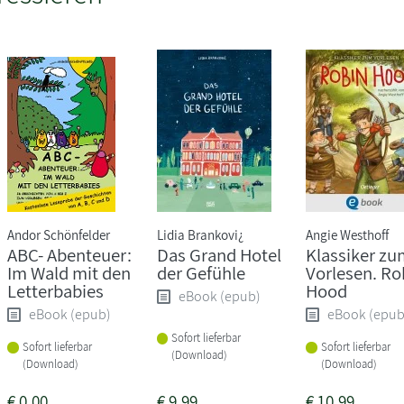
Andor Schönfelder
Lidia Brankovi¿
Angie Westhoff
ABC- Abenteuer:
Das Grand Hotel
Klassiker zu
Im Wald mit den
der Gefühle
Vorlesen. Ro
Letterbabies
Hood
eBook (epub)
eBook (epub)
eBook (epub
Sofort lieferbar
Sofort lieferbar
Sofort lieferbar
(Download)
(Download)
(Download)
€
0,00
€
9,99
€
10,99