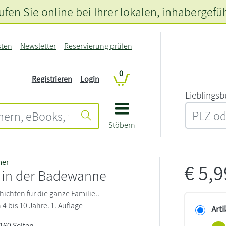
fen Sie online bei Ihrer lokalen
, inhabergefü
sten
Newsletter
Reservierung prüfen
0
Registrieren
Login
L‍i‍e‍b‍l‍i‍n‍g‍s‍b
Stöbern
mer
€
5,
k in der Badewanne
ichten für die ganze Familie..
 bis 10 Jahre. 1. Auflage
Arti
 160 Seiten