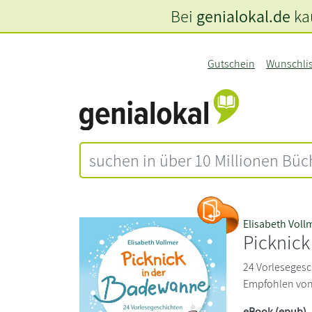
Bei
genialokal.de
kau
Gutschein
Wunschli
Elisabeth Voll
Picknic
24 Vorlesegesch
Empfohlen von 4
eBook (epub)
,