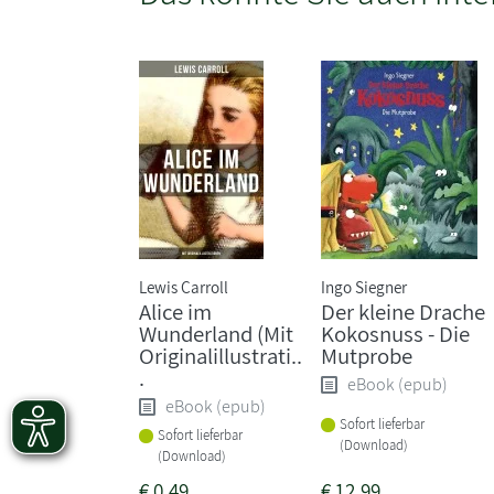
Lewis Carroll
Ingo Siegner
Alice im
Der kleine Drache
Wunderland (Mit
Kokosnuss - Die
Originalillustrati..
Mutprobe
.
eBook (epub)
eBook (epub)
Sofort lieferbar
Sofort lieferbar
(Download)
(Download)
€
0,49
€
12,99