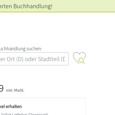
hrten
Buchhandlung!
‍u‍c‍h‍h‍a‍n‍d‍l‍u‍n‍g‍ ‍s‍u‍c‍h‍e‍n‍:‍
99
inkl. MwSt.
kel erhalten
Sofort Lieferbar (Download)