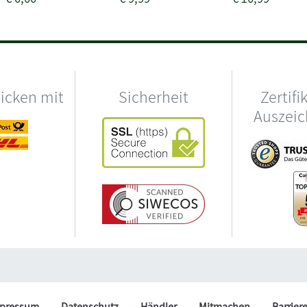
hicken mit
Sicherheit
Zertifi
Auszei
pressum
Datenschutz
Händler
Mitmachen
Barrier