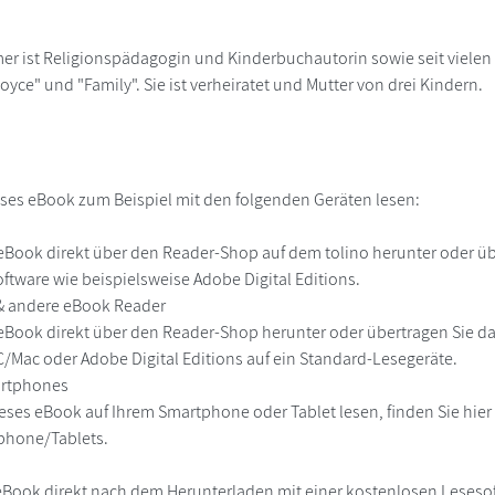
mer ist Religionspädagogin und Kinderbuchautorin sowie seit vielen
Joyce" und "Family". Sie ist verheiratet und Mutter von drei Kindern.
ses eBook zum Beispiel mit den folgenden Geräten lesen:
r
eBook direkt über den Reader-Shop auf dem tolino herunter oder übe
ftware wie beispielsweise Adobe Digital Editions.
 & andere eBook Reader
eBook direkt über den Reader-Shop herunter oder übertragen Sie d
Mac oder Adobe Digital Editions auf ein Standard-Lesegeräte.
martphones
eses eBook auf Ihrem Smartphone oder Tablet lesen, finden Sie hie
phone/Tablets.
eBook direkt nach dem Herunterladen mit einer kostenlosen Lesesoft