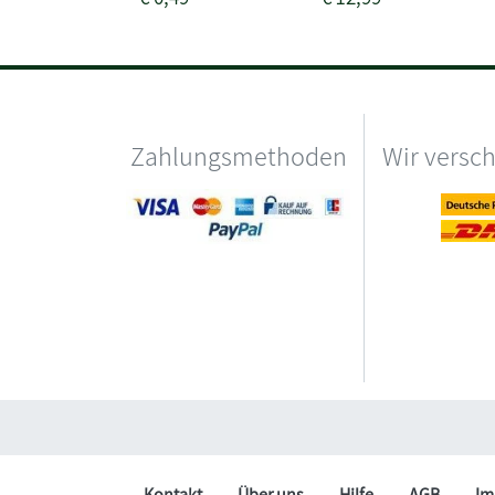
Zahlungsmethoden
Wir versc
Kontakt
Über uns
Hilfe
AGB
Im