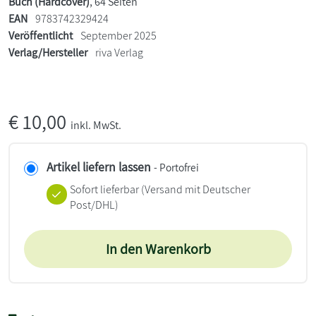
Buch (Hardcover)
, 64 Seiten
EAN
9783742329424
Veröffentlicht
September 2025
Verlag/Hersteller
riva Verlag
€
10,00
inkl. MwSt.
Artikel liefern lassen
- Portofrei
Sofort lieferbar
(Versand mit Deutscher
Post/DHL)
In den Warenkorb