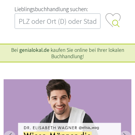
L‍i‍e‍b‍l‍i‍n‍g‍s‍b‍u‍c‍h‍h‍a‍n‍d‍l‍u‍n‍g‍ ‍s‍u‍c‍h‍e‍n‍:‍
Bei
genialokal.de
kaufen Sie online bei Ihrer lokalen
Buchhandlung!