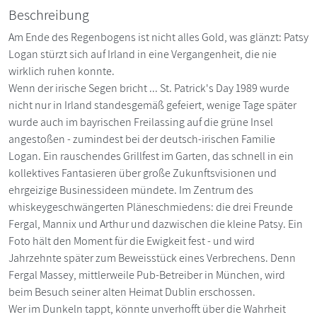
Beschreibung
Am Ende des Regenbogens ist nicht alles Gold, was glänzt: Patsy
Logan stürzt sich auf Irland in eine Vergangenheit, die nie
wirklich ruhen konnte.
Wenn der irische Segen bricht ... St. Patrick's Day 1989 wurde
nicht nur in Irland standesgemäß gefeiert, wenige Tage später
wurde auch im bayrischen Freilassing auf die grüne Insel
angestoßen - zumindest bei der deutsch-irischen Familie
Logan. Ein rauschendes Grillfest im Garten, das schnell in ein
kollektives Fantasieren über große Zukunftsvisionen und
ehrgeizige Businessideen mündete. Im Zentrum des
whiskeygeschwängerten Pläneschmiedens: die drei Freunde
Fergal, Mannix und Arthur und dazwischen die kleine Patsy. Ein
Foto hält den Moment für die Ewigkeit fest - und wird
Jahrzehnte später zum Beweisstück eines Verbrechens. Denn
Fergal Massey, mittlerweile Pub-Betreiber in München, wird
beim Besuch seiner alten Heimat Dublin erschossen.
Wer im Dunkeln tappt, könnte unverhofft über die Wahrheit