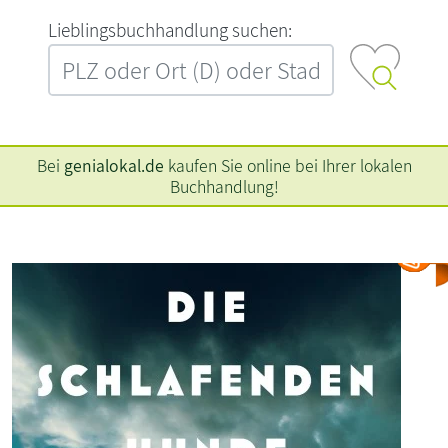
L‍i‍e‍b‍l‍i‍n‍g‍s‍b‍u‍c‍h‍h‍a‍n‍d‍l‍u‍n‍g‍ ‍s‍u‍c‍h‍e‍n‍:‍
Bei
genialokal.de
kaufen Sie online bei Ihrer lokalen
Buchhandlung!