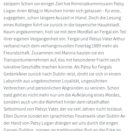
stolpern Schon vor einiger Zeit hat Kriminalkommissarin Patsy
Logan ihren Alltag in München hinter sich gelassen - für eine,
zugegeben, schon längere Auszeit in Irland. Doch die Lesung
eines Kollegen führt sie zurück in die bayerische Hauptstadt.
Kaum angekommen, holt sie mit dem Mordfall an Fergal ein Teil
ihrer eigenen Vergangenheit ein. Fergal und Patsys Vater Arthur
verband nach dem verhängnisvollen Feiertag 1989 mehr als
Freundschaft. Zusammen mit Mannix bauten sie ein
Transportunternehmen auf, das mit besonderer Fracht rasch
lukrative Geschäfte machen konnte. Als Patsy für Fergals
Gedenkfeier zurück nach Dublin reist, droht sie sich in einem
Labyrinth aus ungebrochener Loyalität, ungesühnten
Verbrechen und persönlichen Abgründen zu verirren. Schon
bald geht es nicht mehr nur um die Aufklärung eines Mordes,
sondern auch um die Wahrheit hinter dem rätselhaften
Selbstmord von Patsys Vater, der sie seit Jahren nicht loslässt.
Ellen Dunne zündet ein sprachliches Feuerwerk über Dublin An
der Hand von Patsy Logan drängen wir uns durch die engen
Gassen Dublins, nippen im traditionellen Pub an der Ecke an