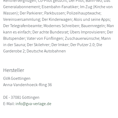
Rentnervergnügen; Co-Pilot gesucht; Der Pilot; Bahn-WG; Das
Generalabonnement; Eisenbahn-Fanatiker; Im Zug (Kirche von
Wassen); Der Parkierer; Parkbussen; Polizeihauptwache;
Vereinsversammlung; Der Kinderwagen; Alois und seine Apps;
Der Telegrafenbeamte; Modernes Schreiben; Bauernregeln; Man
kann es einfach; Der achte Bundesrat; Übers Improvisieren; Der
Blutspender; Vater von Fünflingen; Zuschauerwünsche; Mann
in der Sauna; Der Skilehrer; Der Imker; Der Putzer 2.0; Die
Garderobe 2; Deutsche Autobahnen
Hersteller
GVA Goettingen
Anna-Vandenhoeck-Ring 36
DE - 37081 Göttingen
E-Mail:
info@gva-verlage.de