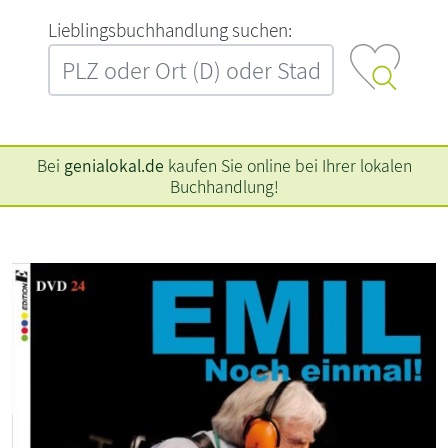
L‍i‍e‍b‍l‍i‍n‍g‍s‍b‍u‍c‍h‍h‍a‍n‍d‍l‍u‍n‍g‍ ‍s‍u‍c‍h‍e‍n‍:‍
Bei
genialokal.de
kaufen Sie online bei Ihrer lokalen
Buchhandlung!