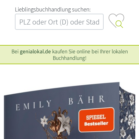
L‍i‍e‍b‍l‍i‍n‍g‍s‍b‍u‍c‍h‍h‍a‍n‍d‍l‍u‍n‍g‍ ‍s‍u‍c‍h‍e‍n‍:‍
Bei
genialokal.de
kaufen Sie online bei Ihrer lokalen
Buchhandlung!