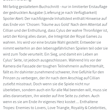
Mit farbig gestaltetem Buchschnitt - nur in limitierter Erstauflage
der gedruckten Ausgabe (Lieferung je nach Verfügbarkeit)
Spoiler Alert: Der nachfolgende Inhaltstext enthält Hinweise auf
das Ende von 'Chosen: Träume aus Gold' Nach dem Attentat auf
Cillian und der Enthüllung, dass Cylus der wahre Thronfolger ist,
setzt der König alles daran, die Integrität der Royal Games zu
wahren. Iris wird vor eine brutale Wahl gestellt: Entweder sie
nimmt weiterhin an den lebensgefährlichen Spielen teil oder sie
wird zum Tode verurteilt. Ein Sieg, und damit ein Leben an
Cylus' Seite, ist jedoch ausgeschlossen. Während Iris vor der
Kamera die Fassade der toughen Teilnehmerin aufrechterhält,
fällt es ihr dahinter zunehmend schwerer, ihre Gefühle für den
Prinzen zu verbergen, der ihr nach dem Anschlag auf Cillian
zutiefst misstraut. Doch wenn sie die Spiele nicht nur
überleben, sondern auch ein für alle Mal beenden will, muss sie
alles daransetzen, ihn wieder auf ihre Seite zu ziehen. Auch
wenn es sie am Ende ihr eigenes Herz kostet ... Enthaltene
Tropes: Enemies to Lovers, Love Triangle, Royality & Celebrities,