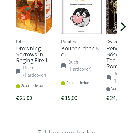
Priest
Rurutea
Gwon Gyeoeul
Drowning
Koupen-chan &
Penelope -
Sorrows in
du
Böse ist 
Raging Fire 1
Tod gewei
Buch
Rom...
Buch
(Hardcover)
Buch
(Hardcover)
(Hardcove
Sofort lieferbar
Sofort lieferbar
Vorbestellbar
€
25,00
€
15,00
€
24,00
Zahlungsmethoden