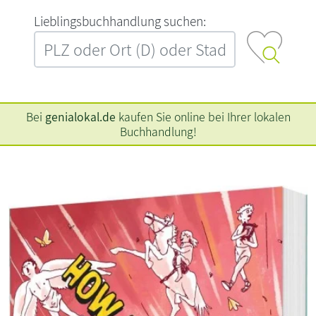
L‍i‍e‍b‍l‍i‍n‍g‍s‍b‍u‍c‍h‍h‍a‍n‍d‍l‍u‍n‍g‍ ‍s‍u‍c‍h‍e‍n‍:‍
Bei
genialokal.de
kaufen Sie online bei Ihrer lokalen
Buchhandlung!