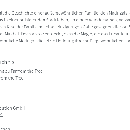
t die Geschichte einer außergewöhnlichen Familie, den Madrigals, 
s in einer pulsierenden Stadt leben, an einem wundersamen, verza
es Kind der Familie mit einer einzigartigen Gabe gesegnet, die von Su
r Mirabel. Doch als sie entdeckt, dass die Magie, die das Encanto umg
wöhnliche Madrigal, die letzte Hoffnung ihrer außergewöhnlichen Fa
ichnis
ng zu Far from the Tree
 from the Tree
ibution GmbH
21
nchen