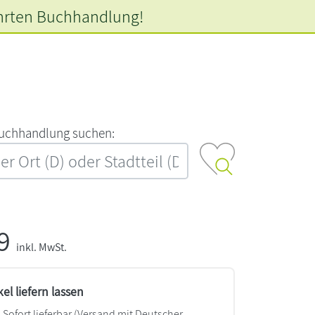
hrten
Buchhandlung!
‍u‍c‍h‍h‍a‍n‍d‍l‍u‍n‍g‍ ‍s‍u‍c‍h‍e‍n‍:‍
99
inkl. MwSt.
kel liefern lassen
Sofort lieferbar
(Versand mit Deutscher