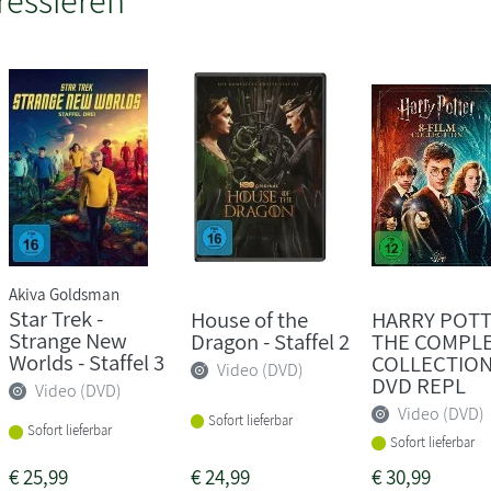
Akiva Goldsman
Star Trek -
House of the
HARRY POTT
Strange New
Dragon - Staffel 2
THE COMPL
Worlds - Staffel 3
COLLECTIO
Video (DVD)
DVD REPL
Video (DVD)
Video (DVD)
Sofort lieferbar
Sofort lieferbar
Sofort lieferbar
€
25,99
€
24,99
€
30,99