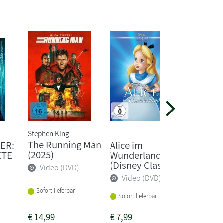
Stephen King
Frank Her
The Running Man
Dune: 
ER:
Alice im
(2025)
ETE
Wunderland
Video
N
(Disney Classics)
Video (DVD)
Video (DVD)
Sofort li
Sofort lieferbar
Sofort lieferbar
€
14,99
€
7,99
€
12,99