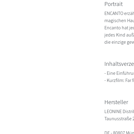
Portrait
ENCANTO erzähl
magischen Hau
Encanto hat jed
jedes Kind auße
die einzige ge
Inhaltsverze
- Eine Einführu
- Kurzfilm: Far
Hersteller
LEONINE Distr
Taunusstraße 
DE - 80807 Mü