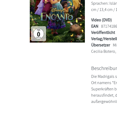
Sprachen: Islä
cm / 13,4 cm / 
Video (DVD)
EAN
8717418
Veröffentlicht
Verlag/Herstel
Übersetzer
Mi
Cecilia Botero
Beschreibu
Die Madrigals 
Ort namens "En
Superkräften bi
herausfindet, d
außergewöhnli