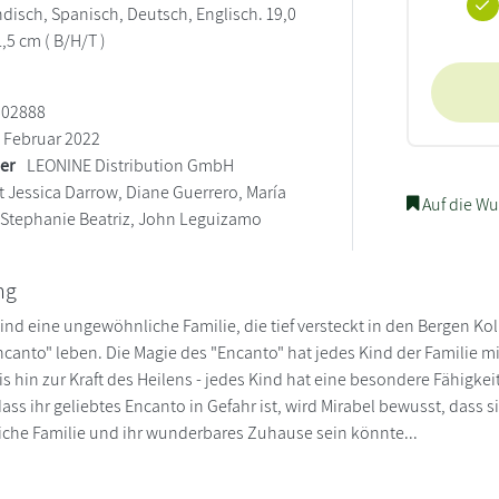
ndisch, Spanisch, Deutsch, Englisch. 19,0
1,5 cm ( B/H/T )
602888
Februar 2022
ler
LEONINE Distribution GmbH
t Jessica Darrow, Diane Guerrero, María
Auf die Wu
, Stephanie Beatriz, John Leguizamo
ng
sind eine ungewöhnliche Familie, die tief versteckt in den Bergen
canto" leben. Die Magie des "Encanto" hat jedes Kind der Familie mi
s hin zur Kraft des Heilens - jedes Kind hat eine besondere Fähigkei
ass ihr geliebtes Encanto in Gefahr ist, wird Mirabel bewusst, dass sie
che Familie und ihr wunderbares Zuhause sein könnte...