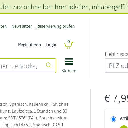
fen Sie online bei Ihrer lokalen
, inhabergefü
sten
Newsletter
Reservierung prüfen
0
Registrieren
Login
L‍i‍e‍b‍l‍i‍n‍g‍s‍b
Stöbern
€
7,
tsch, Spanisch, Italienisch. FSK ohne
kung. Laufzeit ca. 1 Stunden und 38
rm: SDTV 576i (PAL). Sprachversion:
Arti
, Englisch DD 5.1, Spanisch DD 5.1.