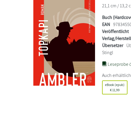
21,1 cm / 13,2 
Buch (Hardcov
EAN
9783455
Veröffentlicht
Verlag/Herstel
Übersetzer
Üb
Stingl
Leseprobe ö
Auch erhältlich
eBook (epub)
€
11,99