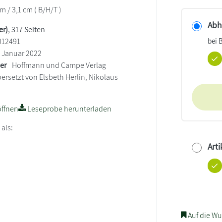
cm / 3,1 cm ( B/H/T )
Abho
er)
, 317 Seiten
bei 
012491
Januar 2022
ler
Hoffmann und Campe Verlag
ersetzt von Elsbeth Herlin, Nikolaus
ffnen
Leseprobe herunterladen
 als:
Arti
Auf die Wu