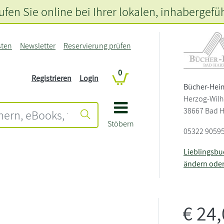
fen Sie online bei Ihrer lokalen
, inhabergefü
sten
Newsletter
Reservierung prüfen
0
Registrieren
Login
Bücher-Hei
Herzog-Wilh
38667 Bad 
Stöbern
05322 9059
Lieblingsb
ändern ode
€
24