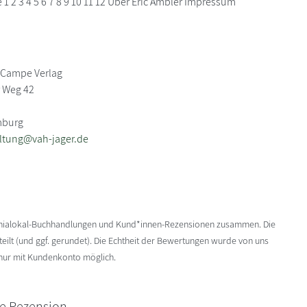
e 1 2 3 4 5 6 7 8 9 10 11 12 Über Eric Ambler Impressum
Campe Verlag
 Weg 42
mburg
ltung@vah-jager.de
enialokal-Buchhandlungen und Kund*innen-Rezensionen zusammen. Die
ilt (und ggf. gerundet). Die Echtheit der Bewertungen wurde von uns
 nur mit Kundenkonto möglich.
ne Rezension