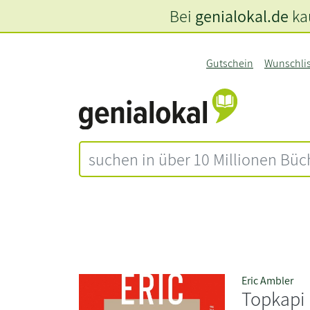
Bei
genialokal.de
kau
Gutschein
Wunschli
Eric Ambler
Topkapi