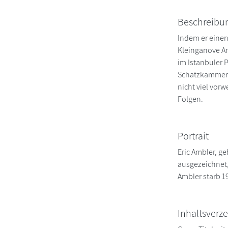
Beschreibu
Indem er einen
Kleinganove Ar
im Istanbuler 
Schatzkammer l
nicht viel vorw
Folgen.
Portrait
Eric Ambler, g
ausgezeichnet,
Ambler starb 1
Inhaltsverze