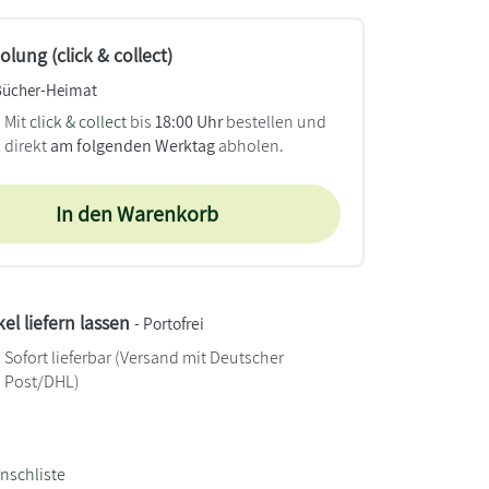
lung (click & collect)
Bücher-Heimat
Mit
click & collect
bis
18:00 Uhr
bestellen und
direkt
am folgenden Werktag
abholen.
In den Warenkorb
kel liefern lassen
- Portofrei
Sofort lieferbar
(Versand mit Deutscher
Post/DHL)
nschliste