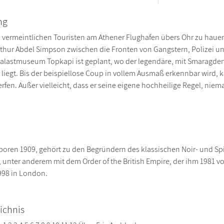
ng
 vermeintlichen Touristen am Athener Flughafen übers Ohr zu hauen 
thur Abdel Simpson zwischen die Fronten von Gangstern, Polizei un
Palastmuseum Topkapi ist geplant, wo der legendäre, mit Smaragde
iegt. Bis der beispiellose Coup in vollem Ausmaß erkennbar wird
erfen. Außer vielleicht, dass er seine eigene hochheilige Regel, niem
eboren 1909, gehört zu den Begründern des klassischen Noir- und Spio
 unter anderem mit dem Order of the British Empire, der ihm 1981 von
998 in London.
ichnis