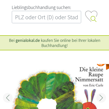
L‍i‍e‍b‍l‍i‍n‍g‍s‍b‍u‍c‍h‍h‍a‍n‍d‍l‍u‍n‍g‍ ‍s‍u‍c‍h‍e‍n‍:‍
Bei
genialokal.de
kaufen Sie online bei Ihrer lokalen
Buchhandlung!
Zurück
Weit