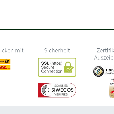
hicken mit
Sicherheit
Zertifi
Auszei