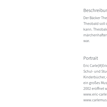
Beschreibu
Der Bäcker Theo
Theobald soll 
kann. Theobald
märchenhaften 
war.
Portrait
Eric Carle{#}E
Schul- und Stud
Kinderbücher, 
ein großes Mus
2002 eröffnet 
www.eric-carl
www.carlemus