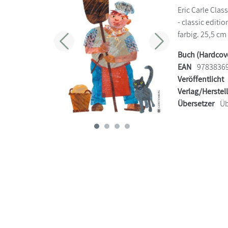
Eric Carle Class
- classic edit
farbig. 25,5 cm 
Zurück
Weiter
Buch (Hardcov
EAN
9783836
Veröffentlicht
Verlag/Herstel
Übersetzer
Üb