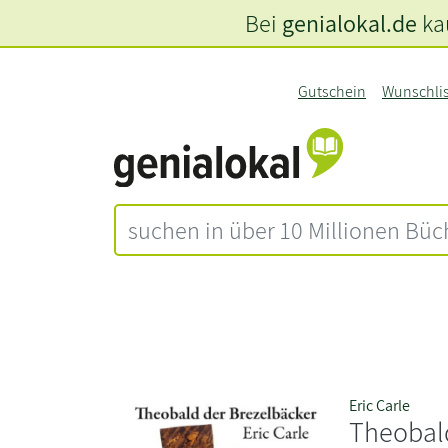
Bei
genialokal.de
kau
Gutschein
Wunschli
Eric Carle
Theobal