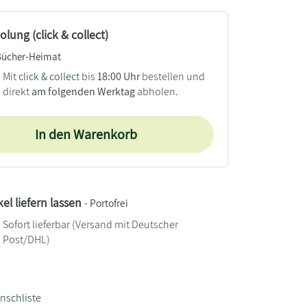
lung (click & collect)
Bücher-Heimat
Mit
click & collect
bis
18:00 Uhr
bestellen und
direkt
am folgenden Werktag
abholen.
In den Warenkorb
kel liefern lassen
- Portofrei
Sofort lieferbar
(Versand mit Deutscher
Post/DHL)
nschliste