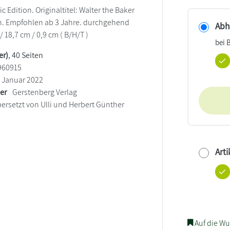
ic Edition. Originaltitel: Walter the Baker
ion. Empfohlen ab 3 Jahre. durchgehend
Abho
/ 18,7 cm / 0,9 cm ( B/H/T )
bei 
er)
, 40 Seiten
960915
Januar 2022
ler
Gerstenberg Verlag
ersetzt von Ulli und Herbert Günther
Arti
Auf die Wu