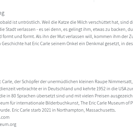
ng
bald ist untröstlich. Weil die Katze die Milch verschüttet hat, sind
die Stadt verlassen - es sei denn, es gelingt ihm, etwas zu backen,
 formt und formt. Als ihn der Mut verlassen will, kommen ihm der Zuf
Geschichte hat Eric Carle seinem Onkel ein Denkmal gesetzt, in des
ric Carle, der Schöpfer der unermüdlichen kleinen Raupe Nimmersatt,
ienzeit verbrachte er in Deutschland und kehrte 1952 in die USA zurü
die in 80 Sprachen übersetzt sind und mit vielen Preisen ausgezeich
eum für internationale Bilderbuchkunst, The Eric Carle Museum of P
wurde. Eric Carle starb 2021 in Northampton, Massachusetts.
e.com
eum.org