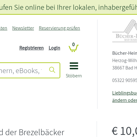
fen Sie online bei Ihrer lokalen
, inhabergefü
sten
Newsletter
Reservierung prüfen
0
Registrieren
Login
Bücher-Hei
Herzog-Wilh
38667 Bad 
Stöbern
05322 9059
Lieblingsb
ändern ode
€
10
d der Brezelbäcker