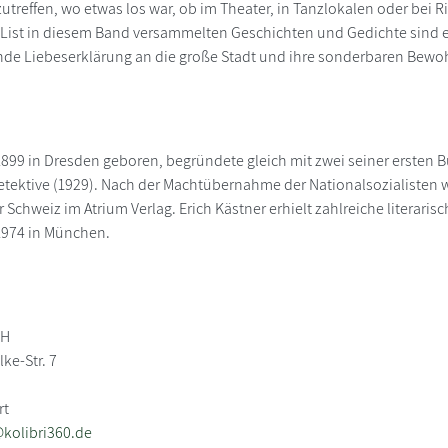
utreffen, wo etwas los war, ob im Theater, in Tanzlokalen oder bei 
a List in diesem Band versammelten Geschichten und Gedichte sind e
de Liebeserklärung an die große Stadt und ihre sonderbaren Bewo
 1899 in Dresden geboren, begründete gleich mit zwei seiner ersten B
etektive (1929). Nach der Machtübernahme der Nationalsozialisten 
 Schweiz im Atrium Verlag. Erich Kästner erhielt zahlreiche literar
 1974 in München.
bH
ke-Str. 7
rt
kolibri360.de