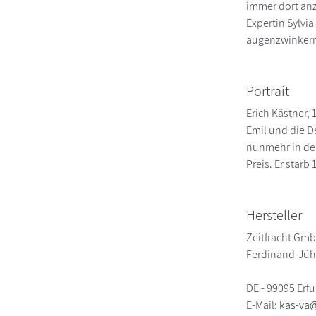
immer dort anz
Expertin Sylvi
augenzwinkern
Portrait
Erich Kästner,
Emil und die D
nunmehr in der
Preis. Er starb
Hersteller
Zeitfracht Gm
Ferdinand-Jühl
DE - 99095 Erfu
E-Mail:
kas-va@