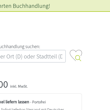
hrten
Buchhandlung!
‍u‍c‍h‍h‍a‍n‍d‍l‍u‍n‍g‍ ‍s‍u‍c‍h‍e‍n‍:‍
,00
inkl. MwSt.
kel liefern lassen
- Portofrei
Sofort lieferbar
(Versand mit Deutscher