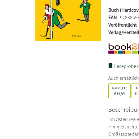
Buch (Hardcov
EAN
9783855
Veröffentlicht
Verlag/Herstel
Leseprobe ö
Auch erhältlich
Audio (CD)
Au
€
14,99
€
1
Beschreibu
'Im Osten regi
Himmelsrichtun
Großstadterfah