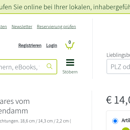
fen Sie online bei Ihrer lokalen
, inhabergefü
sten
Newsletter
Reservierung prüfen
0
Registrieren
Login
L‍i‍e‍b‍l‍i‍n‍g‍s‍b
Stöbern
€
14
ares vom
tendamm
Arti
chtungen. 18,6 cm / 14,3 cm / 2,2 cm (