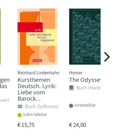
Reinhard Lindenhahn
Homer
Rainer Ma
ugen
Kursthemen
The Odyssey
Als du 
das
Deutsch. Lyrik:
gefunde
Buch (Hardcover)
Liebe vom
Die sch
Barock...
over)
Buch 
Vorbestellbar
Buch (Softcover)
Sofort li
Sofort lieferbar
€
15,75
€
24,00
€
5,00