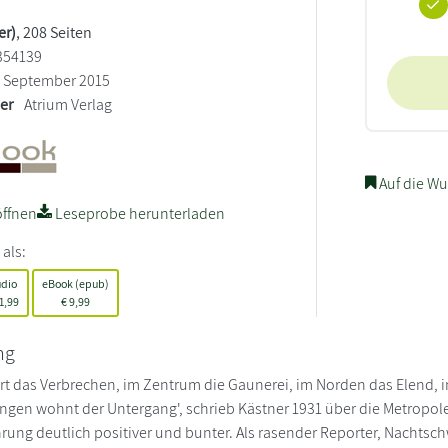
er)
, 208 Seiten
354139
September 2015
ler
Atrium Verlag
Auf die Wu
ffnen
Leseprobe herunterladen
 als:
dio
eBook (epub)
1,99
€
9,99
ng
ert das Verbrechen, im Zentrum die Gaunerei, im Norden das Elend, 
gen wohnt der Untergang', schrieb Kästner 1931 über die Metropole 
rung deutlich positiver und bunter. Als rasender Reporter, Nachtsc