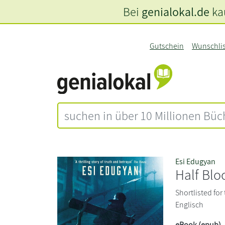
Bei
genialokal.de
kau
Gutschein
Wunschli
Esi Edugyan
Half Blo
Shortlisted fo
Englisch
eBook (epub)