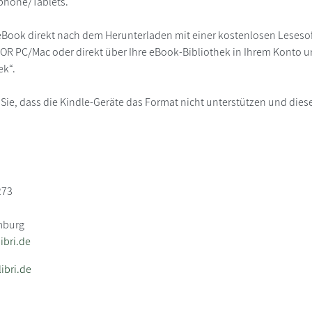
phone/Tablets.
eBook direkt nach dem Herunterladen mit einer kostenlosen Lesesoft
R PC/Mac oder direkt über Ihre eBook-Bibliothek in Ihrem Konto un
ek“.
 Sie, dass die Kindle-Geräte das Format nicht unterstützen und diese
273
mburg
bri.de
ibri.de