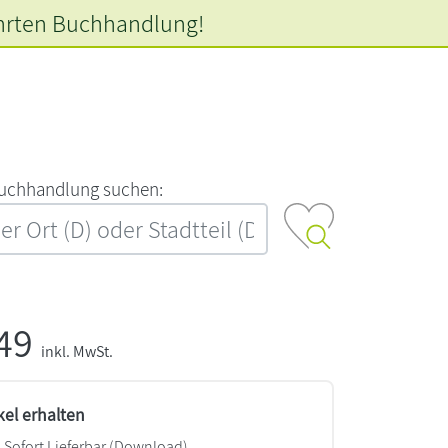
hrten
Buchhandlung!
‍u‍c‍h‍h‍a‍n‍d‍l‍u‍n‍g‍ ‍s‍u‍c‍h‍e‍n‍:‍
,49
inkl. MwSt.
kel erhalten
Sofort Lieferbar (Download)