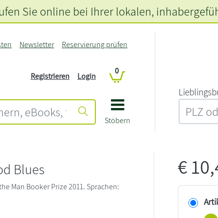
fen Sie online bei Ihrer lokalen
, inhabergefü
sten
Newsletter
Reservierung prüfen
0
Registrieren
Login
L‍i‍e‍b‍l‍i‍n‍g‍s‍b
Stöbern
€
10
od Blues
r the Man Booker Prize 2011. Sprachen:
Arti