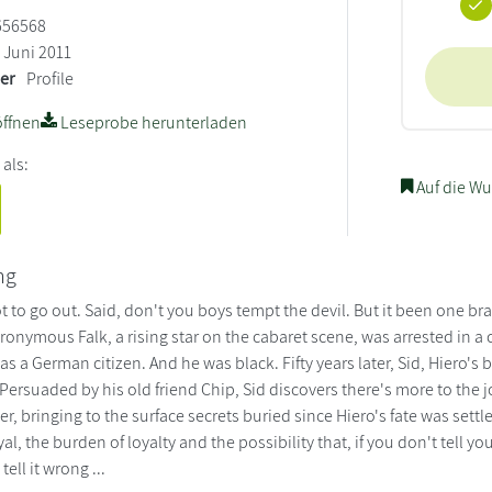
656568
Juni 2011
ler
Profile
ffnen
Leseprobe herunterladen
 als:
Auf die Wu
ng
t to go out. Said, don't you boys tempt the devil. But it been one brawl
eronymous Falk, a rising star on the cabaret scene, was arrested in 
as a German citizen. And he was black. Fifty years later, Sid, Hiero'
. Persuaded by his old friend Chip, Sid discovers there's more to th
er, bringing to the surface secrets buried since Hiero's fate was sett
yal, the burden of loyalty and the possibility that, if you don't tell yo
tell it wrong ...