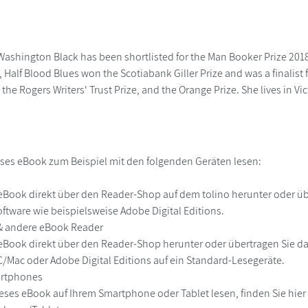
Washington Black has been shortlisted for the Man Booker Prize 2018
 Half Blood Blues won the Scotiabank Giller Prize and was a finalist
 the Rogers Writers' Trust Prize, and the Orange Prize. She lives in Vi
ses eBook zum Beispiel mit den folgenden Geräten lesen:
r
eBook direkt über den Reader-Shop auf dem tolino herunter oder übe
ftware wie beispielsweise Adobe Digital Editions.
 & andere eBook Reader
eBook direkt über den Reader-Shop herunter oder übertragen Sie d
Mac oder Adobe Digital Editions auf ein Standard-Lesegeräte.
martphones
eses eBook auf Ihrem Smartphone oder Tablet lesen, finden Sie hie