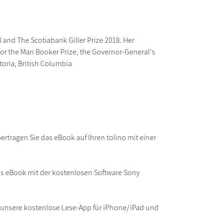
 and The Scotiabank Giller Prize 2018. Her
 for the Man Booker Prize, the Governor-General's
ctoria, British Columbia
rtragen Sie das eBook auf Ihren tolino mit einer
as eBook mit der kostenlosen Software Sony
r unsere kostenlose Lese-App für iPhone/iPad und