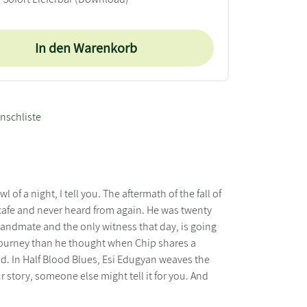
In den Warenkorb
nschliste
 of a night, I tell you. The aftermath of the fall of
a cafe and never heard from again. He was twenty
s bandmate and the only witness that day, is going
e journey than he thought when Chip shares a
led. In Half Blood Blues, Esi Edugyan weaves the
ur story, someone else might tell it for you. And