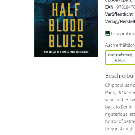
EAN
9781847
Veröffentlicht
Verlag/Herstel
Leseprobe ö
Auch erhältlich
Buch (Softcover)
€
14,00
Beschreibu
Chip told us no
Paris, 1940. Hi
years old. He w
back to Berlin
mysterious lett
horror of betra
they just might 