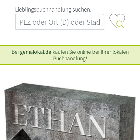
L‍i‍e‍b‍l‍i‍n‍g‍s‍b‍u‍c‍h‍h‍a‍n‍d‍l‍u‍n‍g‍ ‍s‍u‍c‍h‍e‍n‍:‍
Bei
genialokal.de
kaufen Sie online bei Ihrer lokalen
Buchhandlung!