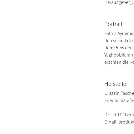
Herausgeber_i
Portrait
Fatma Aydemir,
den sie mit de
dem Preis der 
Yaghoobifarah 
erschien die K
Hersteller
Ullstein Tasch
Friedrichstraß
DE - 10117 Berl
E-Mail:
produkt