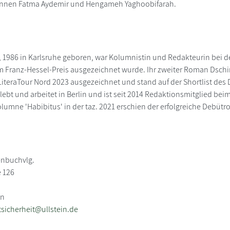
nnen Fatma Aydemir und Hengameh Yaghoobifarah.
 1986 in Karlsruhe geboren, war Kolumnistin und Redakteurin bei de
m Franz-Hessel-Preis ausgezeichnet wurde. Ihr zweiter Roman Dsch
LiteraTour Nord 2023 ausgezeichnet und stand auf der Shortlist d
lebt und arbeitet in Berlin und ist seit 2014 Redaktionsmitglied b
olumne 'Habibitus' in der taz. 2021 erschien der erfolgreiche Debüt
enbuchvlg.
e 126
in
sicherheit@ullstein.de