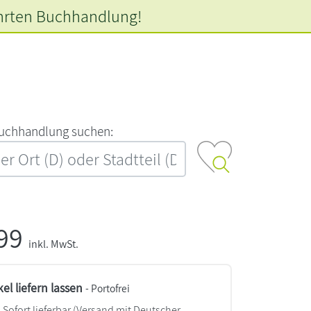
hrten
Buchhandlung!
‍u‍c‍h‍h‍a‍n‍d‍l‍u‍n‍g‍ ‍s‍u‍c‍h‍e‍n‍:‍
,99
inkl. MwSt.
kel liefern lassen
- Portofrei
Sofort lieferbar
(Versand mit Deutscher