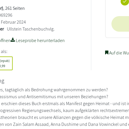
r)
, 261 Seiten
069296
Februar 2024
ler
Ullstein Taschenbuchvlg.
ffnen
Leseprobe herunterladen
 als:
Auf die Wu
 (epub)
0,99
ng
es, tagtäglich als Bedrohung wahrgenommen zu werden?
ssismus und Antisemitismus mit unseren Beziehungen?
n erschien dieses Buch erstmals als Manifest gegen Heimat - und ist 
rogressiven Regierungswechsels, kaum aufgeklärten rechtsextremen
heorien braucht es unsere Allianzen gegen die völkische Heimat m
ten von Zain Salam Assaad, Anna Dushime und Dana Vowinckel und 