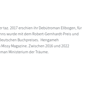
r taz. 2017 erschien ihr Debütroman Ellbogen, für
inns wurde mit dem Robert-Gernhardt-Preis und
es Deutschen Buchpreises. Hengameh
eim Missy Magazine. Zwischen 2016 und 2022
roman Ministerium der Träume.