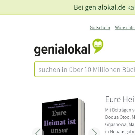
Bei
genialokal.de
kau
Gutschein
Wunschli
Eure Hei
Mit Beiträgen
Dodua Otoo, Ma
Grjasnowa, Mar
in Neuausgabe. 