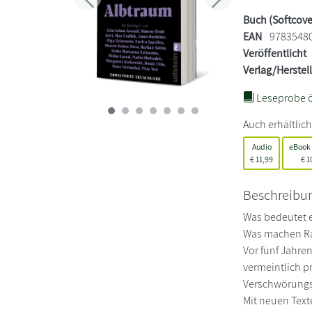
Zurück
Weiter
Buch (Softcove
EAN
9783548
Veröffentlicht
Verlag/Herstel
Leseprobe ö
Auch erhältlich
Audio
eBook
€
11,99
€
1
Beschreibu
Was bedeutet 
Was machen Ra
Vor fünf Jahre
vermeintlich p
Verschwörungst
Mit neuen Tex