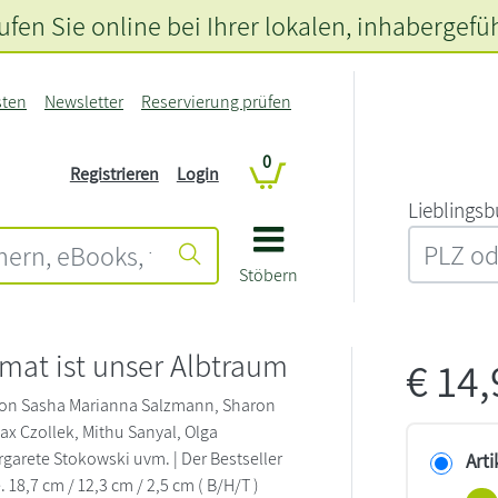
fen Sie online bei Ihrer lokalen
, inhabergefü
sten
Newsletter
Reservierung prüfen
0
Registrieren
Login
L‍i‍e‍b‍l‍i‍n‍g‍s‍b
Stöbern
mat ist unser Albtraum
€
14
 von Sasha Marianna Salzmann, Sharon
x Czollek, Mithu Sanyal, Olga
garete Stokowski uvm. | Der Bestseller
Arti
18,7 cm / 12,3 cm / 2,5 cm ( B/H/T )