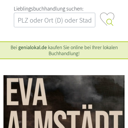
L‍i‍e‍b‍l‍i‍n‍g‍s‍b‍u‍c‍h‍h‍a‍n‍d‍l‍u‍n‍g‍ ‍s‍u‍c‍h‍e‍n‍:‍
Bei
genialokal.de
kaufen Sie online bei Ihrer lokalen
Buchhandlung!