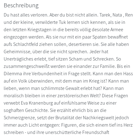
Beschreibung
Du hast alles verloren. Aber du bist nicht allein. Tarek, Nata , Ren
und der kleine, verwilderte Tuk lernen sich kennen, als sie in
den letzten Kriegstagen in die bereits völlig desolate Armee
eingezogen werden. Als sie nur mit ein paar Spaten bewaffnet
aufs Schlachtfeld ziehen sollen, desertieren sie. Sie alle haben
Geheimnisse, über die sie nicht sprechen. Jeder hat
Unerträgliches erlebt, tief sitzen Scham und Schrecken. So
zusammengeschweißt werden sie einander zur Familie. Bis ein
Dilemma ihre Verbundenheit in Frage stellt. Kann man den Hass
auf ein Volk überwinden, mit dem man im Krieg ist? Kann man
lieben, wenn man schlimmste Gewalt erlebt hat? Kann man
moralisch bleiben in einer zerstörerischen Welt? Diese Fragen
verwebt Eva Kranenburg auf einfühlsame Weise zu einer
soghaften Geschichte. Sie erzählt ehrlich bis an die
Schmerzgrenze, setzt der Brutalität der Nachkriegswelt jedoch
immer auch Licht entgegen: Figuren, die sich einem tief ins Herz
schreiben - und ihre unerschütterliche Freundschaft