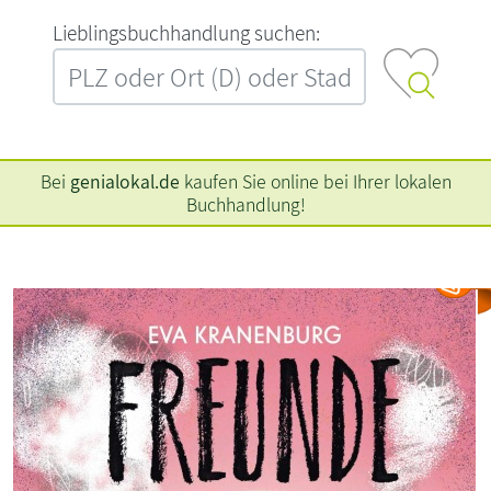
L‍i‍e‍b‍l‍i‍n‍g‍s‍b‍u‍c‍h‍h‍a‍n‍d‍l‍u‍n‍g‍ ‍s‍u‍c‍h‍e‍n‍:‍
Bei
genialokal.de
kaufen Sie online bei Ihrer lokalen
Buchhandlung!