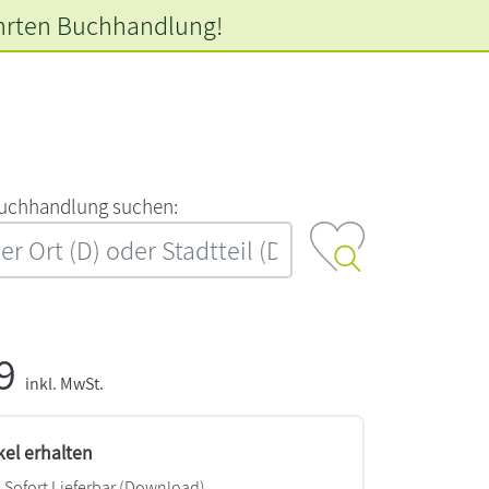
hrten
Buchhandlung!
‍u‍c‍h‍h‍a‍n‍d‍l‍u‍n‍g‍ ‍s‍u‍c‍h‍e‍n‍:‍
99
inkl. MwSt.
kel erhalten
Sofort Lieferbar (Download)