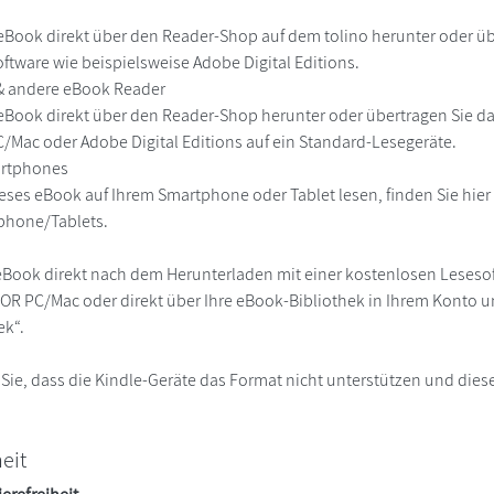
r
eBook direkt über den Reader-Shop auf dem tolino herunter oder übe
ftware wie beispielsweise Adobe Digital Editions.
 & andere eBook Reader
eBook direkt über den Reader-Shop herunter oder übertragen Sie d
Mac oder Adobe Digital Editions auf ein Standard-Lesegeräte.
martphones
eses eBook auf Ihrem Smartphone oder Tablet lesen, finden Sie hie
phone/Tablets.
eBook direkt nach dem Herunterladen mit einer kostenlosen Lesesoft
R PC/Mac oder direkt über Ihre eBook-Bibliothek in Ihrem Konto un
ek“.
 Sie, dass die Kindle-Geräte das Format nicht unterstützen und diese
heit