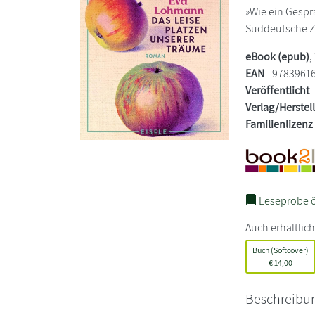
»Wie ein Gespr
Süddeutsche Z
eBook (epub)
,
EAN
9783961
Veröffentlicht
Verlag/Herstel
Familienlizenz
Leseprobe ö
Auch erhältlich
Buch (Softcover)
€
14,00
Beschreibu