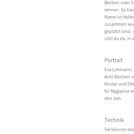
Bleiben oder G
rennen. So hast
Name ist Hellen
zusammen seid
geplatzt sind.
sitzt du da, i
Portrait
Eva Lohmann, J
Acht Wochen ve
Kinder und Elt
für Magazine wi
den Job.
Technik
Sie können die