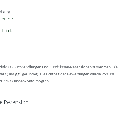
mburg
bri.de
ibri.de
enialokal-Buchhandlungen und Kund*innen-Rezensionen zusammen. Die
ilt (und ggf. gerundet). Die Echtheit der Bewertungen wurde von uns
 nur mit Kundenkonto möglich.
ne Rezension