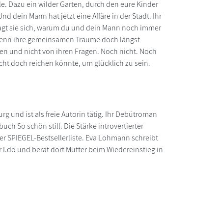
e. Dazu ein wilder Garten, durch den eure Kinder
d dein Mann hat jetzt eine Affäre in der Stadt. Ihr
t fragt sie sich, warum du und dein Mann noch immer
wenn ihre gemeinsamen Träume doch längst
len und nicht von ihren Fragen. Noch nicht. Noch
icht doch reichen könnte, um glücklich zu sein.
g und ist als freie Autorin tätig. Ihr Debütroman
ch So schön still. Die Stärke introvertierter
er SPIEGEL-Bestsellerliste. Eva Lohmann schreibt
r I.do und berät dort Mütter beim Wiedereinstieg in