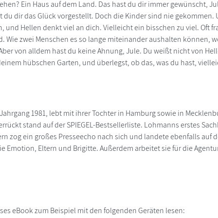
ehen? Ein Haus auf dem Land. Das hast du dir immer gewünscht, Jul
 du dir das Glück vorgestellt. Doch die Kinder sind nie gekommen. Un
, und Hellen denkt viel an dich. Vielleicht ein bisschen zu viel. Of
. Wie zwei Menschen es so lange miteinander aushalten können, 
 Aber von alldem hast du keine Ahnung, Jule. Du weißt nicht von Hel
n deinem hübschen Garten, und überlegst, ob das, was du hast, vielle
ahrgang 1981, lebt mit ihrer Tochter in Hamburg sowie in Mecklenbur
rrückt stand auf der SPIEGEL-Bestsellerliste. Lohmanns erstes Sachbu
ern zog ein großes Presseecho nach sich und landete ebenfalls auf d
e Emotion, Eltern und Brigitte. Außerdem arbeitet sie für die Agentu
ses eBook zum Beispiel mit den folgenden Geräten lesen: