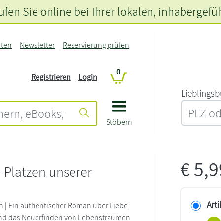
fen Sie online bei Ihrer lokalen
, inhabergefü
sten
Newsletter
Reservierung prüfen
0
Registrieren
Login
L‍i‍e‍b‍l‍i‍n‍g‍s‍b
Stöbern
€
5,
e Platzen unserer
Arti
 | Ein authentischer Roman über Liebe,
und das Neuerfinden von Lebensträumen