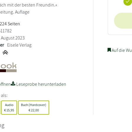
äch mit der besten Freundin.«
eitung. Auflage
 224 Seiten
611782
August 2023
ler
Eisele Verlag
Auf die Wu
ffnen
Leseprobe herunterladen
 als:
Audio
Buch (Hardcover)
€
15,95
€
22,00
ng