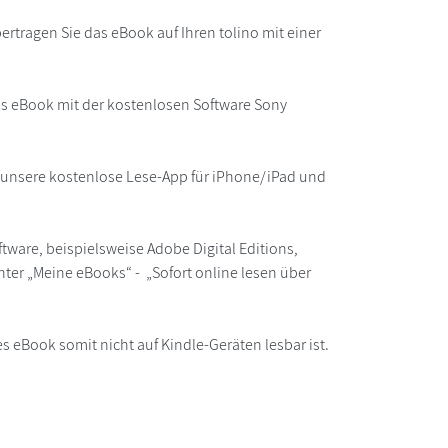
rtragen Sie das eBook auf Ihren tolino mit einer
as eBook mit der kostenlosen Software Sony
r unsere kostenlose Lese-App für iPhone/iPad und
ware, beispielsweise Adobe Digital Editions,
ter „Meine eBooks“ - „Sofort online lesen über
s eBook somit nicht auf Kindle-Geräten lesbar ist.