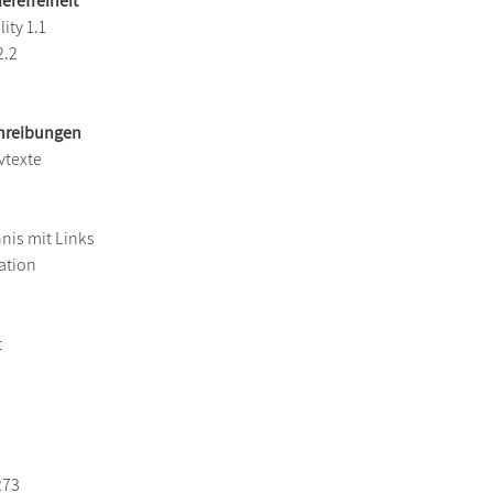
ierefreiheit
ity 1.1
2.2
chreibungen
vtexte
hnis mit Links
ation
t
273