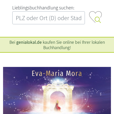
L‍i‍e‍b‍l‍i‍n‍g‍s‍b‍u‍c‍h‍h‍a‍n‍d‍l‍u‍n‍g‍ ‍s‍u‍c‍h‍e‍n‍:‍
Bei
genialokal.de
kaufen Sie online bei Ihrer lokalen
Buchhandlung!