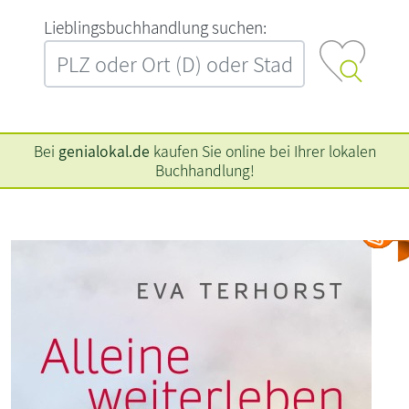
L‍i‍e‍b‍l‍i‍n‍g‍s‍b‍u‍c‍h‍h‍a‍n‍d‍l‍u‍n‍g‍ ‍s‍u‍c‍h‍e‍n‍:‍
Bei
genialokal.de
kaufen Sie online bei Ihrer lokalen
Buchhandlung!