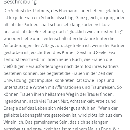
Beschreibung
Der Verlust des Partners, des Ehemanns oder Lebensgefährten,
ist für jede Frau ein Schicksalsschlag. Ganz gleich, ob jung oder
alt, ob die Partnerschaft schon sehr lange oder erst kurz
bestand, ob die Beziehung noch "glücklich wie am ersten Tag"
war oder Liebe und Leidenschaft über die Jahre hinter die
Anforderungen des Alltags zurückgetreten ist: wenn der Partner
gestorben ist, erschüttert dies Körper, Geist und Seele. Eva
Terhorst beschreibt in ihrem neuen Buch, wie Frauen die
vielfältigen Herausforderungen nach dem Tod ihres Partners
bestehen können. Sie begleitet die Frauen in der Zeit der
Umwälzung, gibt Impulse, konkreten Rat sowie Tipps und
unterstützt die Witwen mit Affirmationen und Traumreisen. So
können Frauen ihren heilsamen Weg in der Trauer finden.
Irgendwann, nach viel Trauer, Mut, Achtsamkeit, Arbeit und
Energie darf das Leben sich wieder gut anfühlen. "Wenn der
geliebte Lebensgefährte gestorben ist, wird plötzlich aus dem
Wir ein Ich. Das gemeinsame Sein, das sich seit langem
aufgebaut und entwickelt hat, ist mit einem Mal zu Ende. Wir